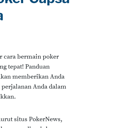
a
r cara bermain poker
ang tepat! Panduan
 akan memberikan Anda
 perjalanan Anda dalam
ikkan.
nurut situs PokerNews,