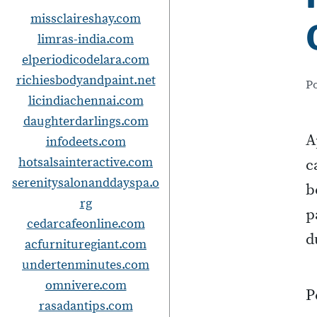
missclaireshay.com
limras-india.com
elperiodicodelara.com
richiesbodyandpaint.net
P
licindiachennai.com
daughterdarlings.com
A
infodeets.com
hotsalsainteractive.com
c
serenitysalonanddayspa.o
b
rg
p
cedarcafeonline.com
d
acfurnituregiant.com
undertenminutes.com
omnivere.com
P
rasadantips.com