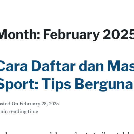
Month:
February 202
Cara Daftar dan Mas
Sport: Tips Berguna
osted On
February 28, 2025
min reading time