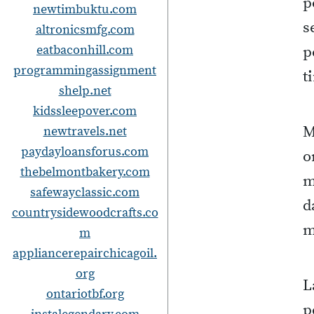
p
newtimbuktu.com
s
altronicsmfg.com
eatbaconhill.com
p
programmingassignment
t
shelp.net
kidssleepover.com
M
newtravels.net
paydayloansforus.com
o
thebelmontbakery.com
m
safewayclassic.com
d
countrysidewoodcrafts.co
m
m
appliancerepairchicagoil.
org
L
ontariotbf.org
p