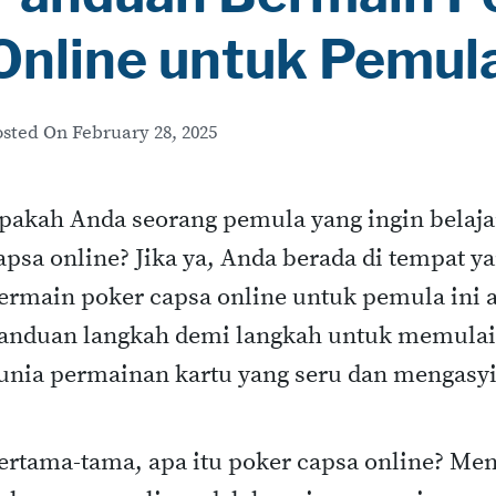
Online untuk Pemul
osted On
February 28, 2025
pakah Anda seorang pemula yang ingin belaja
apsa online? Jika ya, Anda berada di tempat y
ermain poker capsa online untuk pemula ini
anduan langkah demi langkah untuk memulai
unia permainan kartu yang seru dan mengasy
ertama-tama, apa itu poker capsa online? Me