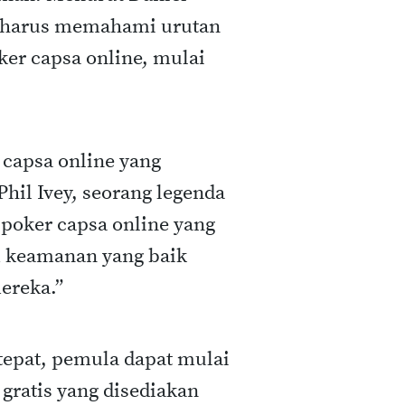
a harus memahami urutan
er capsa online, mulai
 capsa online yang
hil Ivey, seorang legenda
poker capsa online yang
em keamanan yang baik
ereka.”
 tepat, pemula dapat mulai
 gratis yang disediakan