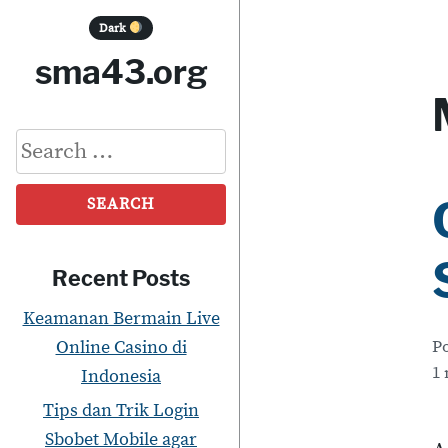
S
Dark
k
sma43.org
i
p
Search
t
for:
o
c
o
Recent Posts
n
Keamanan Bermain Live
t
Online Casino di
P
e
1 
Indonesia
n
Tips dan Trik Login
t
Sbobet Mobile agar