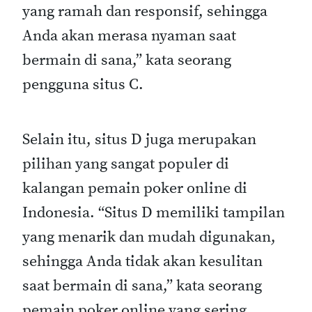
yang ramah dan responsif, sehingga
Anda akan merasa nyaman saat
bermain di sana,” kata seorang
pengguna situs C.
Selain itu, situs D juga merupakan
pilihan yang sangat populer di
kalangan pemain poker online di
Indonesia. “Situs D memiliki tampilan
yang menarik dan mudah digunakan,
sehingga Anda tidak akan kesulitan
saat bermain di sana,” kata seorang
pemain poker online yang sering