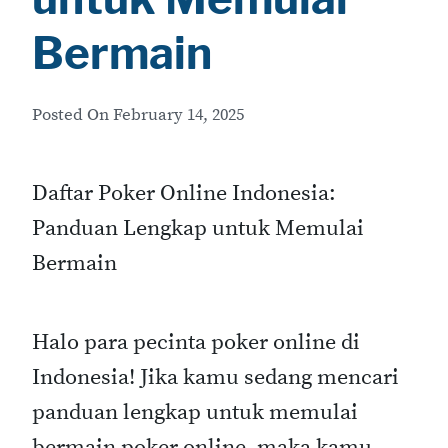
Bermain
Posted On
February 14, 2025
Daftar Poker Online Indonesia:
Panduan Lengkap untuk Memulai
Bermain
Halo para pecinta poker online di
Indonesia! Jika kamu sedang mencari
panduan lengkap untuk memulai
bermain poker online, maka kamu