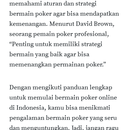
memahami aturan dan strategi
bermain poker agar bisa mendapatkan
kemenangan. Menurut David Brown,
seorang pemain poker profesional,
“Penting untuk memiliki strategi
bermain yang baik agar bisa
memenangkan permainan poker.”
Dengan mengikuti panduan lengkap
untuk memulai bermain poker online
di Indonesia, kamu bisa menikmati
pengalaman bermain poker yang seru
dan menguntungkan. Jadi, jangan ragu