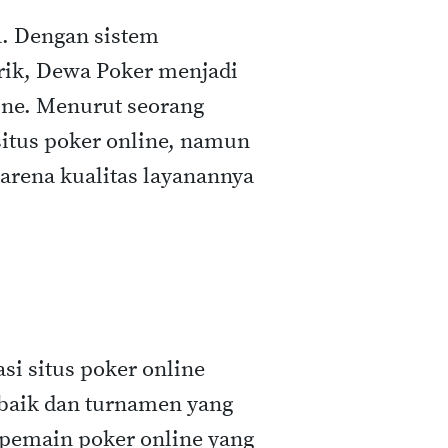
a. Dengan sistem
rik, Dewa Poker menjadi
ine. Menurut seorang
itus poker online, namun
arena kualitas layanannya
si situs poker online
 baik dan turnamen yang
 pemain poker online yang