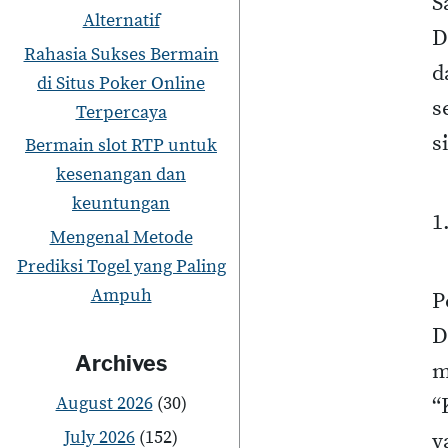
S
Alternatif
D
Rahasia Sukses Bermain
d
di Situs Poker Online
s
Terpercaya
s
Bermain slot RTP untuk
kesenangan dan
keuntungan
1
Mengenal Metode
Prediksi Togel yang Paling
Ampuh
P
D
Archives
m
August 2026
(30)
“
July 2026
(152)
y