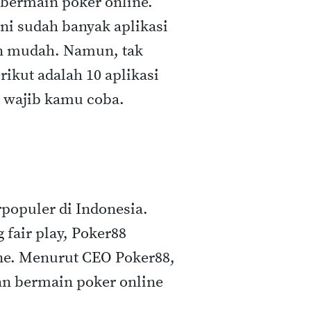
 bermain poker online.
ni sudah banyak aplikasi
an mudah. Namun, tak
rikut adalah 10 aplikasi
g wajib kamu coba.
rpopuler di Indonesia.
fair play, Poker88
ine. Menurut CEO Poker88,
n bermain poker online