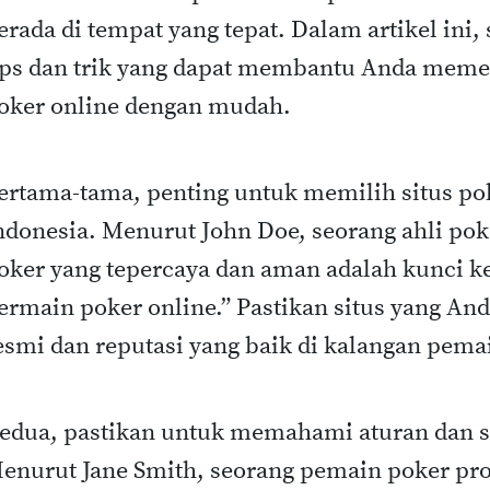
erada di tempat yang tepat. Dalam artikel in
ips dan trik yang dapat membantu Anda mem
oker online dengan mudah.
ertama-tama, penting untuk memilih situs pok
ndonesia. Menurut John Doe, seorang ahli pok
oker yang tepercaya dan aman adalah kunci k
ermain poker online.” Pastikan situs yang And
esmi dan reputasi yang baik di kalangan pema
edua, pastikan untuk memahami aturan dan s
enurut Jane Smith, seorang pemain poker pr