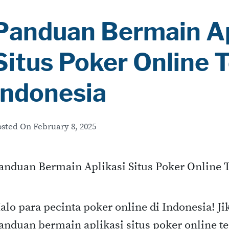
Panduan Bermain Ap
Situs Poker Online T
Indonesia
osted On
February 8, 2025
anduan Bermain Aplikasi Situs Poker Online T
alo para pecinta poker online di Indonesia! J
anduan bermain aplikasi situs poker online te