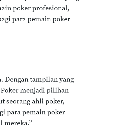
ain poker profesional,
bagi para pemain poker
ia. Dengan tampilan yang
 Poker menjadi pilihan
t seorang ahli poker,
gi para pemain poker
l mereka.”