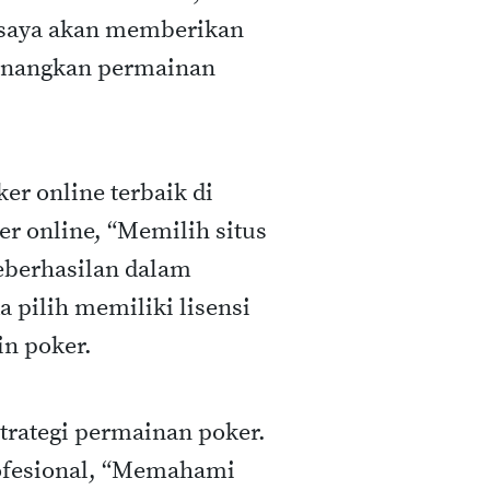
i, saya akan memberikan
enangkan permainan
er online terbaik di
er online, “Memilih situs
eberhasilan dalam
a pilih memiliki lisensi
in poker.
trategi permainan poker.
ofesional, “Memahami