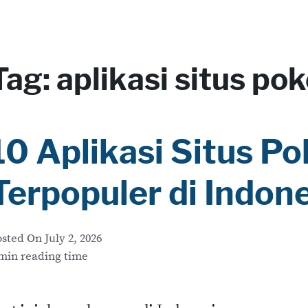
Tag:
aplikasi situs pok
10 Aplikasi Situs Po
Terpopuler di Indon
osted On
July 2, 2026
min reading time