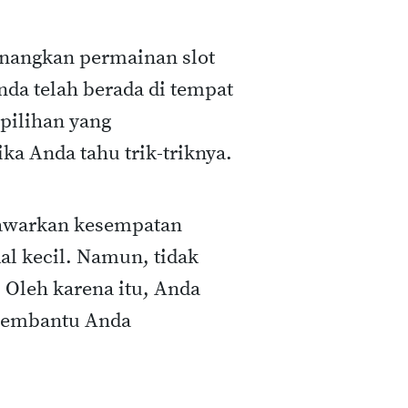
nangkan permainan slot
nda telah berada di tempat
pilihan yang
a Anda tahu trik-triknya.
enawarkan kesempatan
l kecil. Namun, tidak
 Oleh karena itu, Anda
 membantu Anda