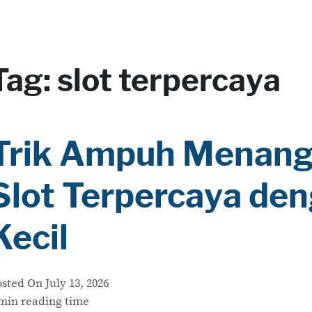
Tag:
slot terpercaya
Trik Ampuh Menang
Slot Terpercaya de
Kecil
osted On
July 13, 2026
min reading time