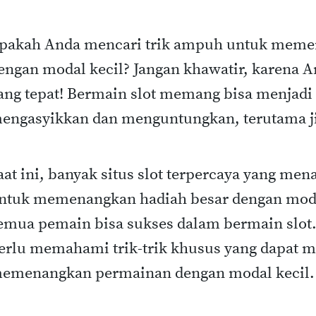
pakah Anda mencari trik ampuh untuk meme
engan modal kecil? Jangan khawatir, karena A
ang tepat! Bermain slot memang bisa menjadi 
engasyikkan dan menguntungkan, terutama jik
aat ini, banyak situs slot terpercaya yang m
ntuk memenangkan hadiah besar dengan moda
emua pemain bisa sukses dalam bermain slot.
erlu memahami trik-trik khusus yang dapat
emenangkan permainan dengan modal kecil.