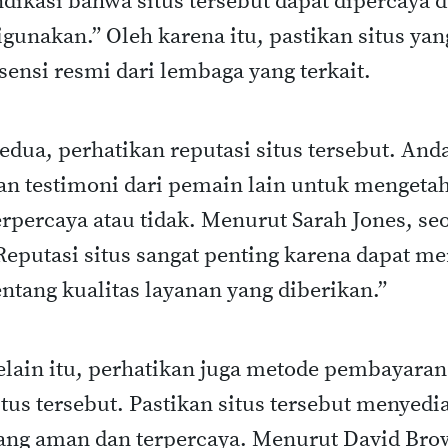
ndikasi bahwa situs tersebut dapat dipercaya
igunakan.” Oleh karena itu, pastikan situs ya
isensi resmi dari lembaga yang terkait.
edua, perhatikan reputasi situs tersebut. And
an testimoni dari pemain lain untuk mengetah
erpercaya atau tidak. Menurut Sarah Jones, se
Reputasi situs sangat penting karena dapat 
entang kualitas layanan yang diberikan.”
elain itu, perhatikan juga metode pembayaran
itus tersebut. Pastikan situs tersebut menye
ang aman dan terpercaya. Menurut David Brow