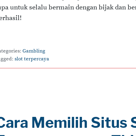
upa untuk selalu bermain dengan bijak dan b
erhasil!
ategories:
Gambling
agged:
slot terpercaya
Cara Memilih Situs 