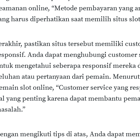
eamanan online, “Metode pembayaran yang am
ang harus diperhatikan saat memilih situs slot
erakhir, pastikan situs tersebut memiliki cus
esponsif. Anda dapat menghubungi customer se
ntuk mengetahui seberapa responsif mereka
eluhan atau pertanyaan dari pemain. Menurut
emain slot online, “Customer service yang res
al yang penting karena dapat membantu pema
asalah.”
engan mengikuti tips di atas, Anda dapat memi