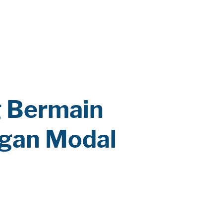
 Bermain
ngan Modal