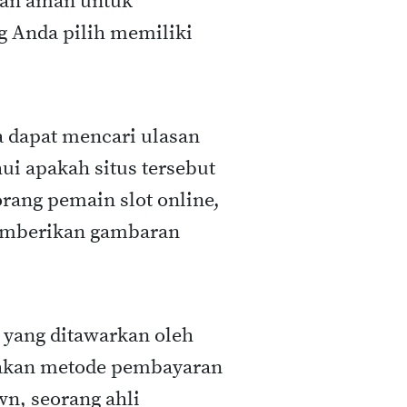
 dan aman untuk
ng Anda pilih memiliki
a dapat mencari ulasan
ui apakah situs tersebut
orang pemain slot online,
memberikan gambaran
 yang ditawarkan oleh
diakan metode pembayaran
n, seorang ahli