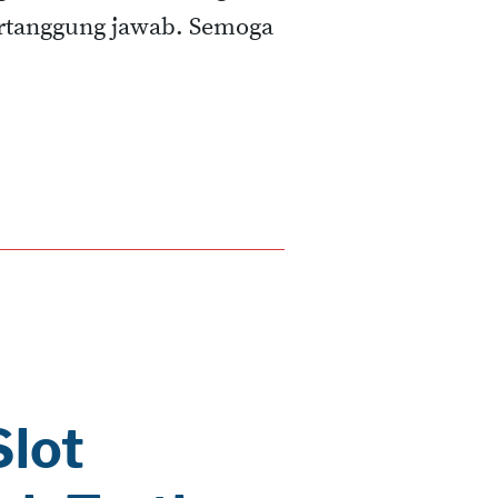
ertanggung jawab. Semoga
Slot