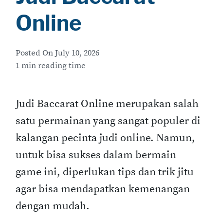
Online
Posted On
July 10, 2026
1 min reading time
Judi Baccarat Online merupakan salah
satu permainan yang sangat populer di
kalangan pecinta judi online. Namun,
untuk bisa sukses dalam bermain
game ini, diperlukan tips dan trik jitu
agar bisa mendapatkan kemenangan
dengan mudah.