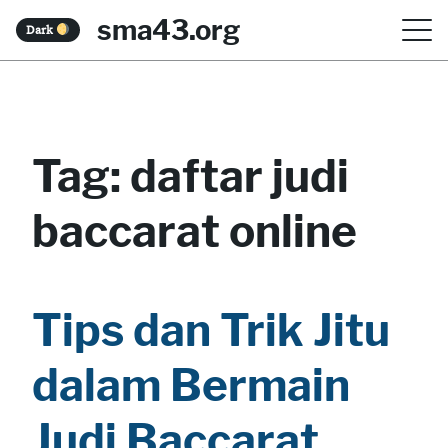
S
sma43.org
Dark
k
i
p
t
Tag:
daftar judi
o
baccarat online
c
o
n
Tips dan Trik Jitu
t
e
dalam Bermain
n
Judi Baccarat
t