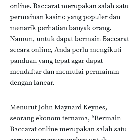
online. Baccarat merupakan salah satu
permainan kasino yang populer dan
menarik perhatian banyak orang.
Namun, untuk dapat bermain Baccarat
secara online, Anda perlu mengikuti
panduan yang tepat agar dapat
mendaftar dan memulai permainan
dengan lancar.
Menurut John Maynard Keynes,
seorang ekonom ternama, “Bermain
Baccarat online merupakan salah satu