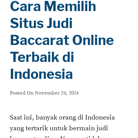
Cara Memilih
Situs Judi
Baccarat Online
Terbaik di
Indonesia
Posted On
November 24, 2024
Saat ini, banyak orang di Indonesia
yang tertarik untuk bermain judi