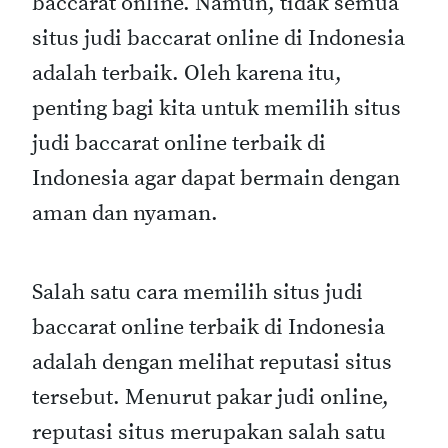
baccarat online. Namun, tidak semua
situs judi baccarat online di Indonesia
adalah terbaik. Oleh karena itu,
penting bagi kita untuk memilih situs
judi baccarat online terbaik di
Indonesia agar dapat bermain dengan
aman dan nyaman.
Salah satu cara memilih situs judi
baccarat online terbaik di Indonesia
adalah dengan melihat reputasi situs
tersebut. Menurut pakar judi online,
reputasi situs merupakan salah satu