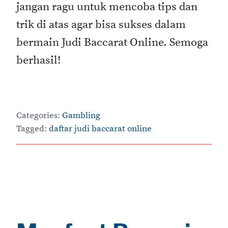
jangan ragu untuk mencoba tips dan
trik di atas agar bisa sukses dalam
bermain Judi Baccarat Online. Semoga
berhasil!
Categories:
Gambling
Tagged:
daftar judi baccarat online