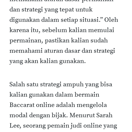
dan strategi yang tepat untuk
digunakan dalam setiap situasi.” Oleh
karena itu, sebelum kalian memulai
permainan, pastikan kalian sudah
memahami aturan dasar dan strategi
yang akan kalian gunakan.
Salah satu strategi ampuh yang bisa
kalian gunakan dalam bermain
Baccarat online adalah mengelola
modal dengan bijak. Menurut Sarah
Lee, seorang pemain judi online yang