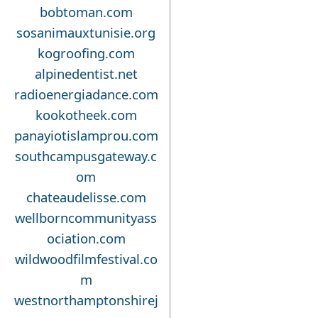
bobtoman.com
sosanimauxtunisie.org
kogroofing.com
alpinedentist.net
radioenergiadance.com
kookotheek.com
panayiotislamprou.com
southcampusgateway.c
om
chateaudelisse.com
wellborncommunityass
ociation.com
wildwoodfilmfestival.co
m
westnorthamptonshirej