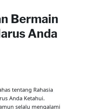
n Bermain
Harus Anda
bahas tentang Rahasia
us Anda Ketahui.
namun selalu mengalami