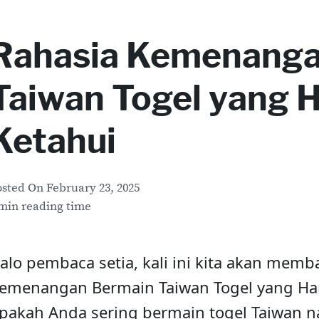
Rahasia Kemenanga
Taiwan Togel yang 
Ketahui
osted On
February 23, 2025
min reading time
alo pembaca setia, kali ini kita akan mem
emenangan Bermain Taiwan Togel yang Har
pakah Anda sering bermain togel Taiwan 