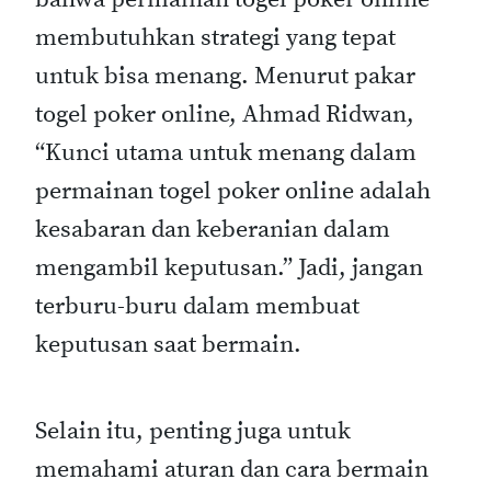
membutuhkan strategi yang tepat
untuk bisa menang. Menurut pakar
togel poker online, Ahmad Ridwan,
“Kunci utama untuk menang dalam
permainan togel poker online adalah
kesabaran dan keberanian dalam
mengambil keputusan.” Jadi, jangan
terburu-buru dalam membuat
keputusan saat bermain.
Selain itu, penting juga untuk
memahami aturan dan cara bermain