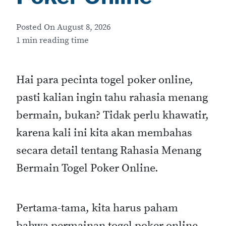
Posted On
August 8, 2026
1 min reading time
Hai para pecinta togel poker online,
pasti kalian ingin tahu rahasia menang
bermain, bukan? Tidak perlu khawatir,
karena kali ini kita akan membahas
secara detail tentang Rahasia Menang
Bermain Togel Poker Online.
Pertama-tama, kita harus paham
bahwa permainan togel poker online