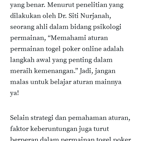
yang benar. Menurut penelitian yang
dilakukan oleh Dr. Siti Nurjanah,
seorang ahli dalam bidang psikologi
permainan, “Memahami aturan
permainan togel poker online adalah
langkah awal yang penting dalam
meraih kemenangan.” Jadi, jangan
malas untuk belajar aturan mainnya
ya!
Selain strategi dan pemahaman aturan,
faktor keberuntungan juga turut
berperan dalam permainan togel poker