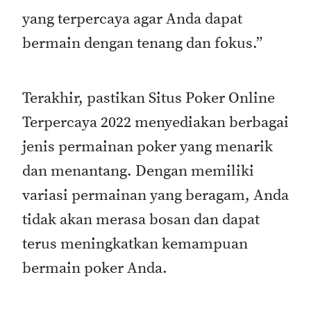
yang terpercaya agar Anda dapat
bermain dengan tenang dan fokus.”
Terakhir, pastikan Situs Poker Online
Terpercaya 2022 menyediakan berbagai
jenis permainan poker yang menarik
dan menantang. Dengan memiliki
variasi permainan yang beragam, Anda
tidak akan merasa bosan dan dapat
terus meningkatkan kemampuan
bermain poker Anda.