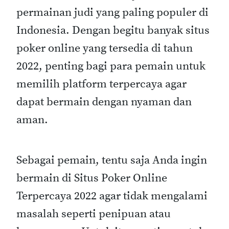
permainan judi yang paling populer di
Indonesia. Dengan begitu banyak situs
poker online yang tersedia di tahun
2022, penting bagi para pemain untuk
memilih platform terpercaya agar
dapat bermain dengan nyaman dan
aman.
Sebagai pemain, tentu saja Anda ingin
bermain di Situs Poker Online
Terpercaya 2022 agar tidak mengalami
masalah seperti penipuan atau