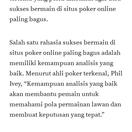
sukses bermain di situs poker online
paling bagus.
Salah satu rahasia sukses bermain di
situs poker online paling bagus adalah
memiliki kemampuan analisis yang
baik. Menurut ahli poker terkenal, Phil
Ivey, “Kemampuan analisis yang baik
akan membantu pemain untuk
memahami pola permainan lawan dan
membuat keputusan yang tepat.”