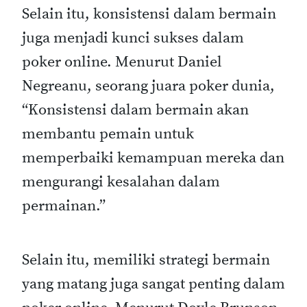
Selain itu, konsistensi dalam bermain
juga menjadi kunci sukses dalam
poker online. Menurut Daniel
Negreanu, seorang juara poker dunia,
“Konsistensi dalam bermain akan
membantu pemain untuk
memperbaiki kemampuan mereka dan
mengurangi kesalahan dalam
permainan.”
Selain itu, memiliki strategi bermain
yang matang juga sangat penting dalam