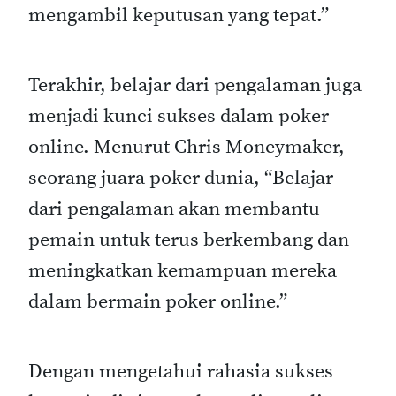
mengambil keputusan yang tepat.”
Terakhir, belajar dari pengalaman juga
menjadi kunci sukses dalam poker
online. Menurut Chris Moneymaker,
seorang juara poker dunia, “Belajar
dari pengalaman akan membantu
pemain untuk terus berkembang dan
meningkatkan kemampuan mereka
dalam bermain poker online.”
Dengan mengetahui rahasia sukses