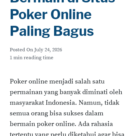
Poker Online
Paling Bagus
Posted On
July 24, 2026
1 min reading time
Poker online menjadi salah satu
permainan yang banyak diminati oleh
masyarakat Indonesia. Namun, tidak
semua orang bisa sukses dalam
bermain poker online. Ada rahasia
tertentu yang perlu diketahui agar bisa