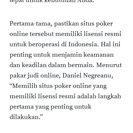
tepat untuk kebutuhan Anda.
Pertama-tama, pastikan situs poker
online tersebut memiliki lisensi resmi
untuk beroperasi di Indonesia. Hal ini
penting untuk menjamin keamanan
dan keadilan dalam bermain. Menurut
pakar judi online, Daniel Negreanu,
“Memilih situs poker online yang
memiliki lisensi resmi adalah langkah
pertama yang penting untuk
dilakukan.”