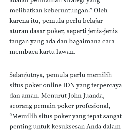
adalah permainan strategi yang
melibatkan keberuntungan.” Oleh
karena itu, pemula perlu belajar
aturan dasar poker, seperti jenis-jenis
tangan yang ada dan bagaimana cara
membaca kartu lawan.
Selanjutnya, pemula perlu memilih
situs poker online IDN yang terpercaya
dan aman. Menurut John Juanda,
seorang pemain poker profesional,
“Memilih situs poker yang tepat sangat
penting untuk kesuksesan Anda dalam