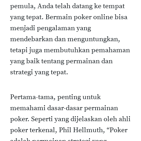
pemula, Anda telah datang ke tempat
yang tepat. Bermain poker online bisa
menjadi pengalaman yang
mendebarkan dan menguntungkan,
tetapi juga membutuhkan pemahaman
yang baik tentang permainan dan
strategi yang tepat.
Pertama-tama, penting untuk
memahami dasar-dasar permainan
poker. Seperti yang dijelaskan oleh ahli
poker terkenal, Phil Hellmuth, “Poker