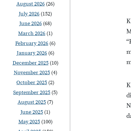
August 2026
(26)
July 2026
(152)
K
June 2026
(68)
M
March 2026
(1)
“
February 2026
(6)
m
January 2026
(6)
m
December 2025
(10)
November 2025
(4)
October 2025
(2)
K
September 2025
(5)
d
August 2025
(7)
N
June 2025
(1)
d
May 2025
(100)