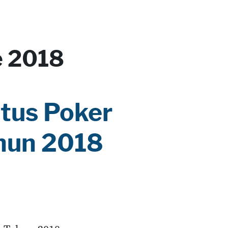
e 2018
tus Poker
ahun 2018