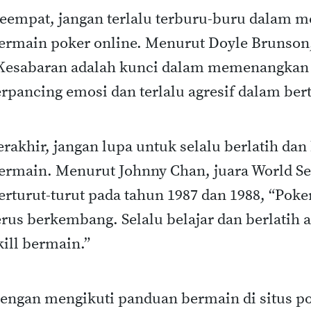
eempat, jangan terlalu terburu-buru dalam m
ermain poker online. Menurut Doyle Brunson,
Kesabaran adalah kunci dalam memenangkan 
erpancing emosi dan terlalu agresif dalam ber
erakhir, jangan lupa untuk selalu berlatih da
ermain. Menurut Johnny Chan, juara World Ser
erturut-turut pada tahun 1987 dan 1988, “Pok
erus berkembang. Selalu belajar dan berlatih
kill bermain.”
engan mengikuti panduan bermain di situs pok