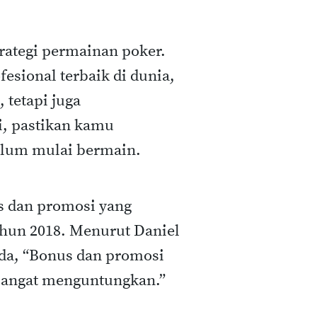
rategi permainan poker.
fesional terbaik di dunia,
tetapi juga
i, pastikan kamu
elum mulai bermain.
s dan promosi yang
tahun 2018. Menurut Daniel
da, “Bonus dan promosi
sangat menguntungkan.”