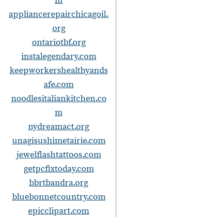
m
appliancerepairchicagoil.
org
ontariotbf.org
instalegendary.com
keepworkershealthyands
afe.com
noodlesitaliankitchen.co
m
nydreamact.org
unagisushimetairie.com
jewelflashtattoos.com
getpcfixtoday.com
bbrtbandra.org
bluebonnetcountry.com
epicclipart.com