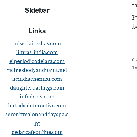
t
Sidebar
p
b
Links
missclaireshay.com
limras-india.com
C
elperiodicodelara.com
T
richiesbodyandpaint.net
licindiachennai.com
daughterdarlings.com
infodeets.com
hotsalsainteractive.com
serenitysalonanddayspa.o
rg
cedarcafeonline.com