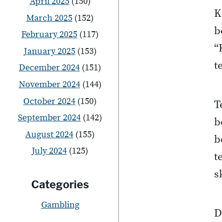
April 2025
(150)
K
March 2025
(152)
b
February 2025
(117)
“
January 2025
(153)
t
December 2024
(151)
November 2024
(144)
October 2024
(150)
T
September 2024
(142)
b
August 2024
(155)
b
July 2024
(125)
t
s
Categories
Gambling
D