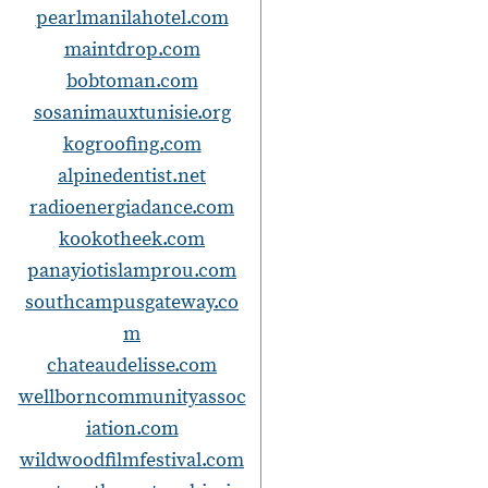
pearlmanilahotel.com
maintdrop.com
bobtoman.com
sosanimauxtunisie.org
kogroofing.com
alpinedentist.net
radioenergiadance.com
kookotheek.com
panayiotislamprou.com
southcampusgateway.co
m
chateaudelisse.com
wellborncommunityassoc
iation.com
wildwoodfilmfestival.com