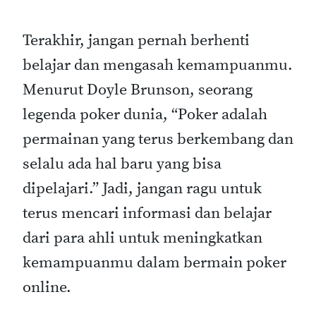
Terakhir, jangan pernah berhenti
belajar dan mengasah kemampuanmu.
Menurut Doyle Brunson, seorang
legenda poker dunia, “Poker adalah
permainan yang terus berkembang dan
selalu ada hal baru yang bisa
dipelajari.” Jadi, jangan ragu untuk
terus mencari informasi dan belajar
dari para ahli untuk meningkatkan
kemampuanmu dalam bermain poker
online.