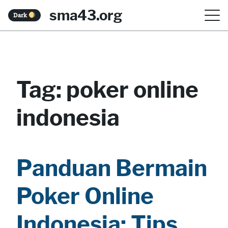
S
sma43.org
Dark
k
i
p
t
Tag:
poker online
o
indonesia
c
o
n
Panduan Bermain
t
e
Poker Online
n
Indonesia: Tips
t