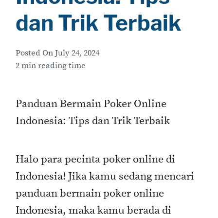
dan Trik Terbaik
Posted On
July 24, 2024
2 min reading time
Panduan Bermain Poker Online
Indonesia: Tips dan Trik Terbaik
Halo para pecinta poker online di
Indonesia! Jika kamu sedang mencari
panduan bermain poker online
Indonesia, maka kamu berada di