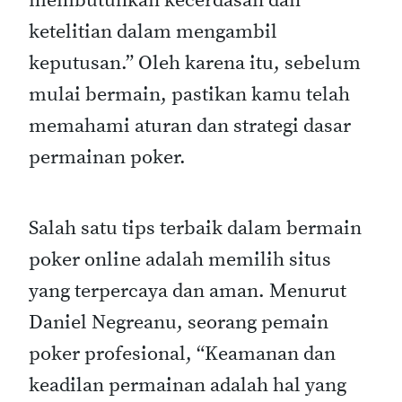
membutuhkan kecerdasan dan
ketelitian dalam mengambil
keputusan.” Oleh karena itu, sebelum
mulai bermain, pastikan kamu telah
memahami aturan dan strategi dasar
permainan poker.
Salah satu tips terbaik dalam bermain
poker online adalah memilih situs
yang terpercaya dan aman. Menurut
Daniel Negreanu, seorang pemain
poker profesional, “Keamanan dan
keadilan permainan adalah hal yang