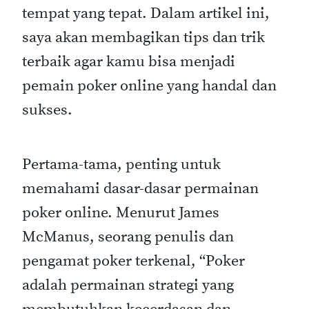
tempat yang tepat. Dalam artikel ini,
saya akan membagikan tips dan trik
terbaik agar kamu bisa menjadi
pemain poker online yang handal dan
sukses.
Pertama-tama, penting untuk
memahami dasar-dasar permainan
poker online. Menurut James
McManus, seorang penulis dan
pengamat poker terkenal, “Poker
adalah permainan strategi yang