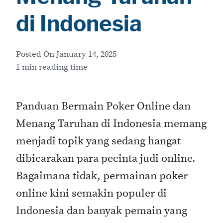
di Indonesia
Posted On
January 14, 2025
1 min reading time
Panduan Bermain Poker Online dan
Menang Taruhan di Indonesia memang
menjadi topik yang sedang hangat
dibicarakan para pecinta judi online.
Bagaimana tidak, permainan poker
online kini semakin populer di
Indonesia dan banyak pemain yang