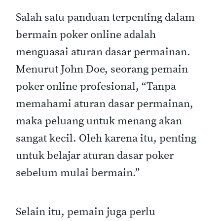
Salah satu panduan terpenting dalam
bermain poker online adalah
menguasai aturan dasar permainan.
Menurut John Doe, seorang pemain
poker online profesional, “Tanpa
memahami aturan dasar permainan,
maka peluang untuk menang akan
sangat kecil. Oleh karena itu, penting
untuk belajar aturan dasar poker
sebelum mulai bermain.”
Selain itu, pemain juga perlu