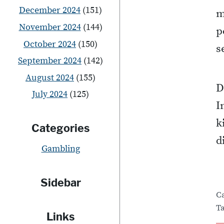
December 2024
(151)
m
November 2024
(144)
p
October 2024
(150)
s
September 2024
(142)
August 2024
(155)
D
July 2024
(125)
I
k
Categories
d
Gambling
Sidebar
C
T
Links