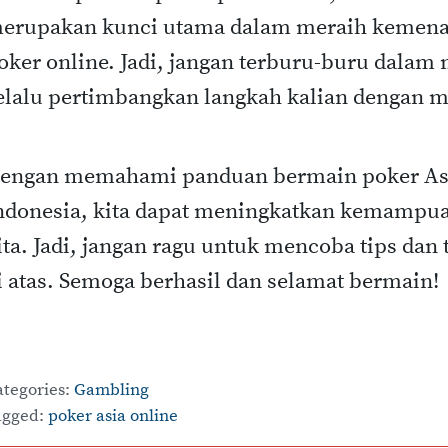
erupakan kunci utama dalam meraih kemen
oker online. Jadi, jangan terburu-buru dala
elalu pertimbangkan langkah kalian dengan m
engan memahami panduan bermain poker Asi
ndonesia, kita dapat meningkatkan kemampua
ita. Jadi, jangan ragu untuk mencoba tips dan 
i atas. Semoga berhasil dan selamat bermain!
ategories:
Gambling
agged:
poker asia online