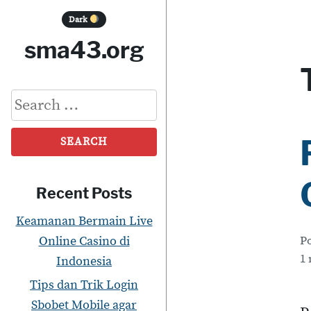
S
Dark
k
sma43.org
i
p
Search
t
for:
o
c
o
Recent Posts
n
Keamanan Bermain Live
t
Online Casino di
P
e
1 
Indonesia
n
Tips dan Trik Login
t
Sbobet Mobile agar