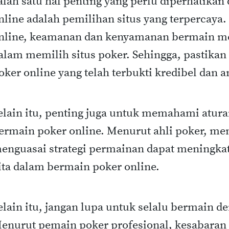
alah satu hal penting yang perlu diperhatika
nline adalah pemilihan situs yang terpercaya
nline, keamanan dan kenyamanan bermain m
alam memilih situs poker. Sehingga, pastikan
oker online yang telah terbukti kredibel dan 
elain itu, penting juga untuk memahami atura
ermain poker online. Menurut ahli poker, m
enguasai strategi permainan dapat meningk
ita dalam bermain poker online.
elain itu, jangan lupa untuk selalu bermain d
enurut pemain poker profesional, kesabaran