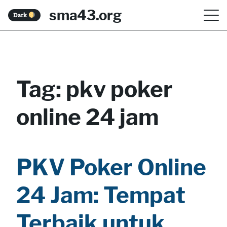
S
sma43.org
Dark
k
i
p
t
Tag:
pkv poker
o
online 24 jam
c
o
n
PKV Poker Online
t
e
24 Jam: Tempat
n
Terbaik untuk
t