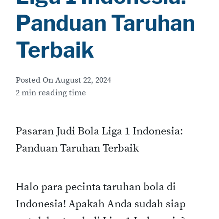
Panduan Taruhan
Terbaik
Posted On
August 22, 2024
2 min reading time
Pasaran Judi Bola Liga 1 Indonesia:
Panduan Taruhan Terbaik
Halo para pecinta taruhan bola di
Indonesia! Apakah Anda sudah siap