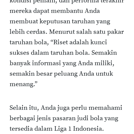
kondisi pemain, dan performa terakhir
mereka dapat membantu Anda
membuat keputusan taruhan yang
lebih cerdas. Menurut salah satu pakar
taruhan bola, “Riset adalah kunci
sukses dalam taruhan bola. Semakin
banyak informasi yang Anda miliki,
semakin besar peluang Anda untuk
menang.”
Selain itu, Anda juga perlu memahami
berbagai jenis pasaran judi bola yang
tersedia dalam Liga 1 Indonesia.