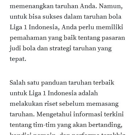
memenangkan taruhan Anda. Namun,
untuk bisa sukses dalam taruhan bola
Liga 1 Indonesia, Anda perlu memiliki
pemahaman yang baik tentang pasaran
judi bola dan strategi taruhan yang
tepat.
Salah satu panduan taruhan terbaik
untuk Liga 1 Indonesia adalah
melakukan riset sebelum memasang
taruhan. Mengetahui informasi terkini
tentang tim-tim yang akan bertanding,