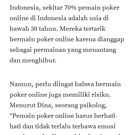
Indonesia, sekitar 70% pemain poker
online di Indonesia adalah usia di
bawah 30 tahun. Mereka tertarik
bermain poker online karena dianggap
sebagai permainan yang menantang
dan menghibur.
Namun, perlu diingat bahwa bermain
poker online juga memiliki risiko.
Menurut Dina, seorang psikolog,
“Pemain poker online harus berhati-
hati dan tidak terlalu terbawa emosi