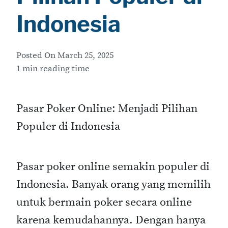
Indonesia
Posted On
March 25, 2025
1 min reading time
Pasar Poker Online: Menjadi Pilihan
Populer di Indonesia
Pasar poker online semakin populer di
Indonesia. Banyak orang yang memilih
untuk bermain poker secara online
karena kemudahannya. Dengan hanya