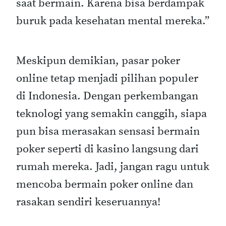
saat bermain. Karena bisa berdampak
buruk pada kesehatan mental mereka.”
Meskipun demikian, pasar poker
online tetap menjadi pilihan populer
di Indonesia. Dengan perkembangan
teknologi yang semakin canggih, siapa
pun bisa merasakan sensasi bermain
poker seperti di kasino langsung dari
rumah mereka. Jadi, jangan ragu untuk
mencoba bermain poker online dan
rasakan sendiri keseruannya!