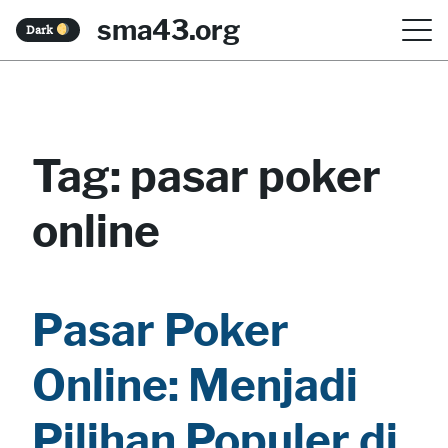
S
sma43.org
Dark
k
i
p
t
Tag:
pasar poker
o
online
c
o
n
Pasar Poker
t
e
Online: Menjadi
n
Pilihan Populer di
t