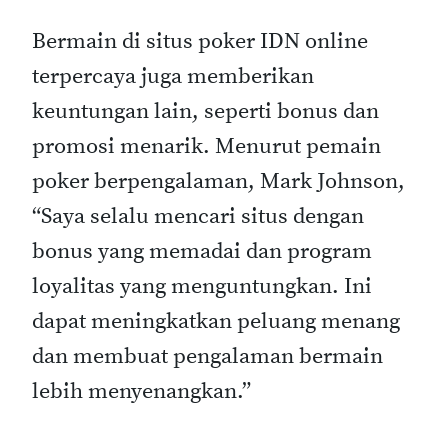
Bermain di situs poker IDN online
terpercaya juga memberikan
keuntungan lain, seperti bonus dan
promosi menarik. Menurut pemain
poker berpengalaman, Mark Johnson,
“Saya selalu mencari situs dengan
bonus yang memadai dan program
loyalitas yang menguntungkan. Ini
dapat meningkatkan peluang menang
dan membuat pengalaman bermain
lebih menyenangkan.”