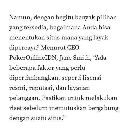
Namun, dengan begitu banyak pilihan
yang tersedia, bagaimana Anda bisa
menentukan situs mana yang layak
dipercaya? Menurut CEO
PokerOnlineIDN, Jane Smith, “Ada
beberapa faktor yang perlu
dipertimbangkan, seperti lisensi
resmi, reputasi, dan layanan
pelanggan. Pastikan untuk melakukan
riset sebelum memutuskan bergabung
dengan suatu situs.”