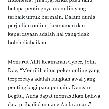
Indonesia? Jika iya, Anda pasti tahu
betapa pentingnya memilih yang
terbaik untuk bermain. Dalam dunia
perjudian online, keamanan dan
kepercayaan adalah hal yang tidak
boleh diabaikan.
Menurut Ahli Keamanan Cyber, John
Doe, “Memilih situs poker online yang
terpercaya adalah langkah awal yang
penting bagi para pemain. Dengan
begitu, Anda dapat memastikan bahwa
data pribadi dan uang Anda aman.”