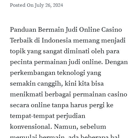
Posted On
July 26, 2024
Panduan Bermain Judi Online Casino
Terbaik di Indonesia memang menjadi
topik yang sangat diminati oleh para
pecinta permainan judi online. Dengan
perkembangan teknologi yang
semakin canggih, kini kita bisa
menikmati berbagai permainan casino
secara online tanpa harus pergi ke
tempat-tempat perjudian
konvensional. Namun, sebelum
memulai bermain, ada beberapa hal