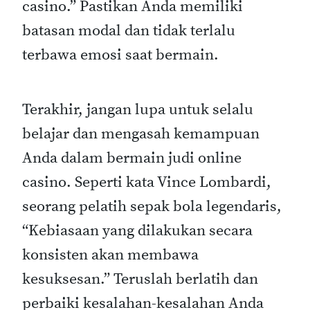
casino.” Pastikan Anda memiliki
batasan modal dan tidak terlalu
terbawa emosi saat bermain.
Terakhir, jangan lupa untuk selalu
belajar dan mengasah kemampuan
Anda dalam bermain judi online
casino. Seperti kata Vince Lombardi,
seorang pelatih sepak bola legendaris,
“Kebiasaan yang dilakukan secara
konsisten akan membawa
kesuksesan.” Teruslah berlatih dan
perbaiki kesalahan-kesalahan Anda