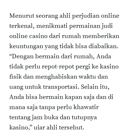
Menurut seorang ahli perjudian online
terkenal, menikmati permainan judi
online casino dari rumah memberikan
keuntungan yang tidak bisa diabaikan.
“Dengan bermain dari rumah, Anda
tidak perlu repot-repot pergi ke kasino
fisik dan menghabiskan waktu dan
uang untuk transportasi. Selain itu,
Anda bisa bermain kapan saja dan di
mana saja tanpa perlu khawatir
tentang jam buka dan tutupnya
kasino,” ujar ahli tersebut.