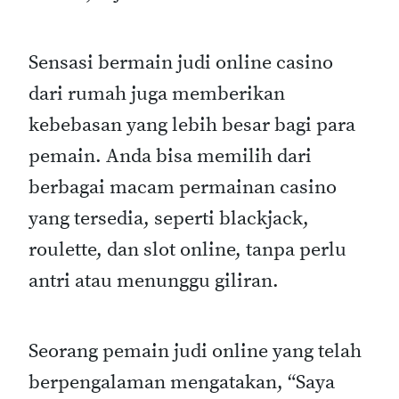
Sensasi bermain judi online casino
dari rumah juga memberikan
kebebasan yang lebih besar bagi para
pemain. Anda bisa memilih dari
berbagai macam permainan casino
yang tersedia, seperti blackjack,
roulette, dan slot online, tanpa perlu
antri atau menunggu giliran.
Seorang pemain judi online yang telah
berpengalaman mengatakan, “Saya