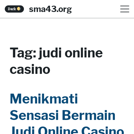
S
sma43.org
Dark
k
i
p
t
Tag:
judi online
o
casino
c
o
n
Menikmati
t
e
Sensasi Bermain
n
Judi Online Casino
t