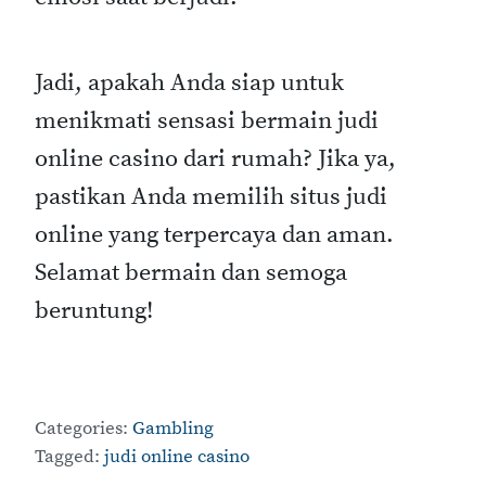
Jadi, apakah Anda siap untuk
menikmati sensasi bermain judi
online casino dari rumah? Jika ya,
pastikan Anda memilih situs judi
online yang terpercaya dan aman.
Selamat bermain dan semoga
beruntung!
Categories:
Gambling
Tagged:
judi online casino