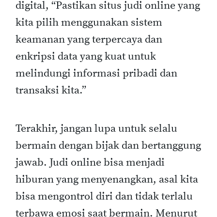
digital, “Pastikan situs judi online yang
kita pilih menggunakan sistem
keamanan yang terpercaya dan
enkripsi data yang kuat untuk
melindungi informasi pribadi dan
transaksi kita.”
Terakhir, jangan lupa untuk selalu
bermain dengan bijak dan bertanggung
jawab. Judi online bisa menjadi
hiburan yang menyenangkan, asal kita
bisa mengontrol diri dan tidak terlalu
terbawa emosi saat bermain. Menurut