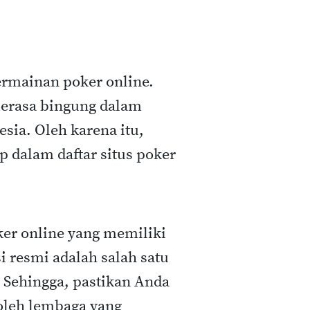
ermainan poker online.
erasa bingung dalam
esia. Oleh karena itu,
 dalam daftar situs poker
ker online yang memiliki
si resmi adalah salah satu
. Sehingga, pastikan Anda
 oleh lembaga yang