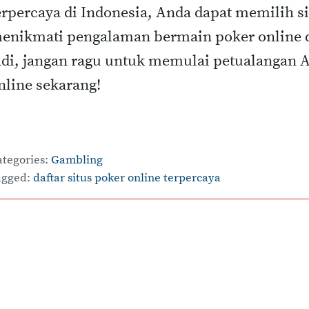
erpercaya di Indonesia, Anda dapat memilih si
enikmati pengalaman bermain poker online
adi, jangan ragu untuk memulai petualangan 
nline sekarang!
ategories:
Gambling
agged:
daftar situs poker online terpercaya