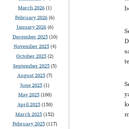
March 2026
(1)
b
February 2026
(6)
January 2026
(6)
S
December 2025
(10)
D
November 2025
(4)
s
October 2025
(2)
t
September 2025
(5)
August 2025
(7)
S
June 2025
(1)
y
May 2025
(100)
k
April 2025
(150)
m
March 2025
(152)
February 2025
(117)