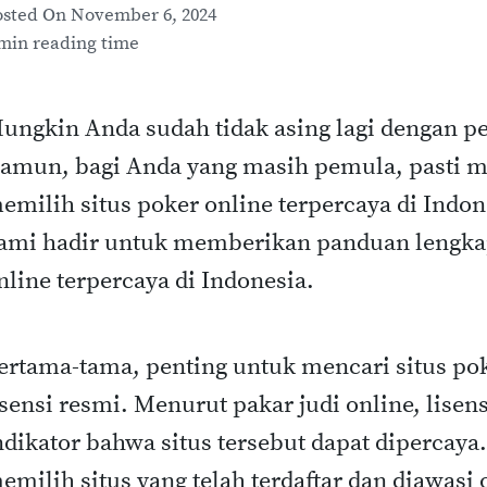
osted On
November 6, 2024
min reading time
ungkin Anda sudah tidak asing lagi dengan p
amun, bagi Anda yang masih pemula, pasti m
emilih situs poker online terpercaya di Indon
ami hadir untuk memberikan panduan lengkap
nline terpercaya di Indonesia.
ertama-tama, penting untuk mencari situs po
isensi resmi. Menurut pakar judi online, lisen
ndikator bahwa situs tersebut dapat dipercaya
emilih situs yang telah terdaftar dan diawasi