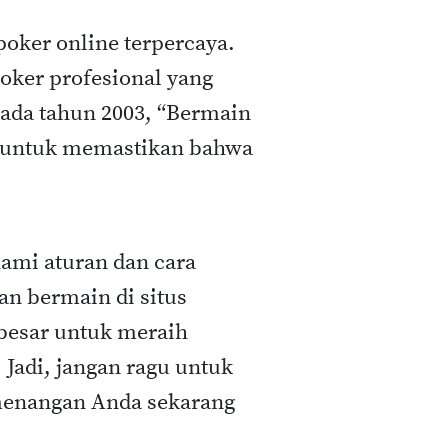
 poker online terpercaya.
ker profesional yang
ada tahun 2003, “Bermain
ng untuk memastikan bahwa
ami aturan dan cara
an bermain di situs
 besar untuk meraih
Jadi, jangan ragu untuk
emenangan Anda sekarang