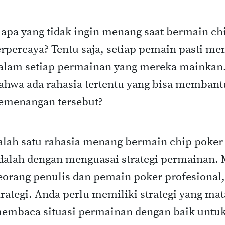
iapa yang tidak ingin menang saat bermain chi
erpercaya? Tentu saja, setiap pemain pasti 
alam setiap permainan yang mereka mainkan
ahwa ada rahasia tertentu yang bisa memban
emenangan tersebut?
alah satu rahasia menang bermain chip poker o
dalah dengan menguasai strategi permainan. 
eorang penulis dan pemain poker profesional
trategi. Anda perlu memiliki strategi yang 
embaca situasi permainan dengan baik untu