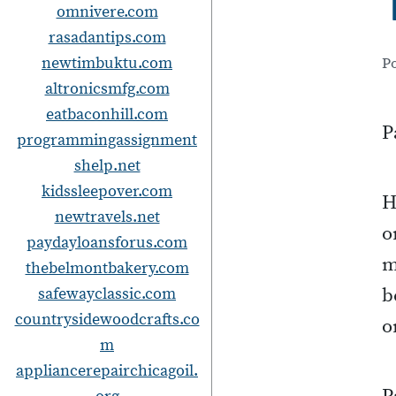
omnivere.com
rasadantips.com
newtimbuktu.com
P
altronicsmfg.com
eatbaconhill.com
P
programmingassignment
shelp.net
kidssleepover.com
H
newtravels.net
o
paydayloansforus.com
m
thebelmontbakery.com
b
safewayclassic.com
countrysidewoodcrafts.co
o
m
appliancerepairchicagoil.