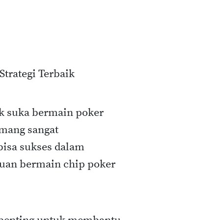
trategi Terbaik
ak suka bermain poker
emang sangat
isa sukses dalam
uan bermain chip poker