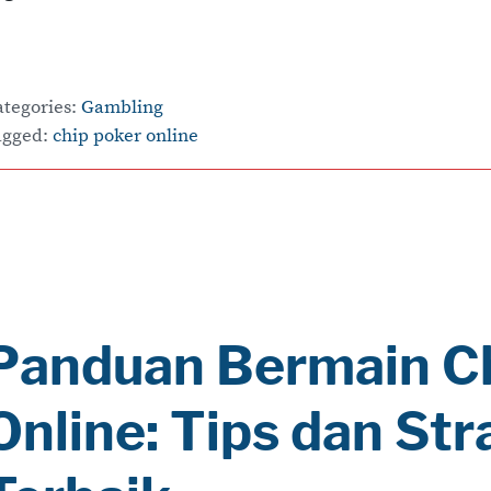
ategories:
Gambling
agged:
chip poker online
Panduan Bermain C
Online: Tips dan Str