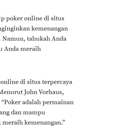
p poker online di situs
menginginkan kemenangan
. Namun, tahukah Anda
tu Anda meraih
nline di situs terpercaya
Menurut John Vorhaus,
, “Poker adalah permainan
matang dan mampu
k meraih kemenangan.”