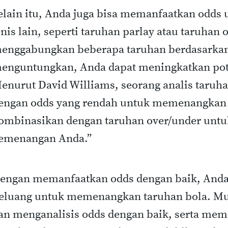
elain itu, Anda juga bisa memanfaatkan odds
enis lain, seperti taruhan parlay atau taruhan
enggabungkan beberapa taruhan berdasarkan
enguntungkan, Anda dapat meningkatkan po
enurut David Williams, seorang analis taruha
engan odds yang rendah untuk memenangkan 
ombinasikan dengan taruhan over/under untu
emenangan Anda.”
engan memanfaatkan odds dengan baik, Anda
eluang untuk memenangkan taruhan bola. M
an menganalisis odds dengan baik, serta me