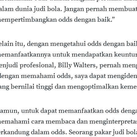
alam dunia judi bola. Jangan pernah membuat
empertimbangkan odds dengan baik.”
elain itu, dengan mengetahui odds dengan bai
emanfaatkannya untuk mendapatkan keuntun
enjudi profesional, Billy Walters, pernah m
dengan memahami odds, saya dapat mengident
ang bernilai tinggi dan mengoptimalkan keme
amun, untuk dapat memanfaatkan odds dengan
emahami cara membaca dan menginterpretas
erkandung dalam odds. Seorang pakar judi bol