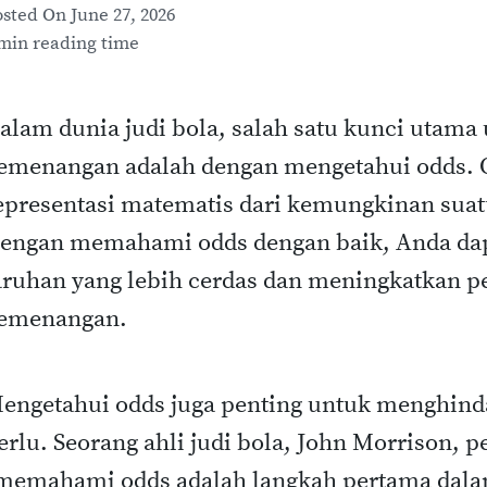
osted On
June 27, 2026
min reading time
alam dunia judi bola, salah satu kunci utam
emenangan adalah dengan mengetahui odds.
epresentasi matematis dari kemungkinan suat
engan memahami odds dengan baik, Anda da
aruhan yang lebih cerdas dan meningkatkan p
emenangan.
engetahui odds juga penting untuk menghinda
erlu. Seorang ahli judi bola, John Morrison,
memahami odds adalah langkah pertama dala