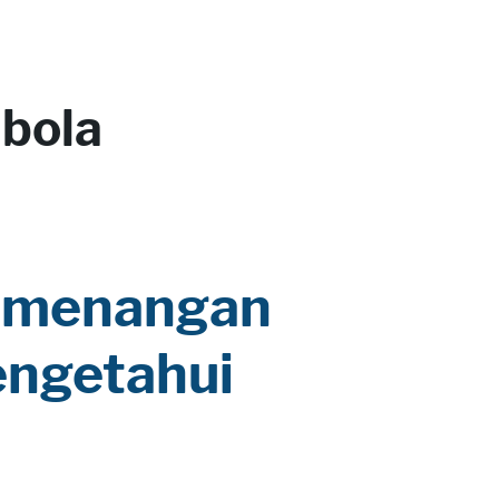
 bola
emenangan
engetahui