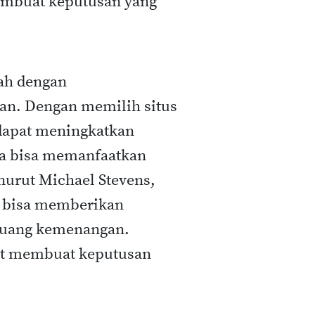
embuat keputusan yang
lah dengan
an. Dengan memilih situs
dapat meningkatkan
ga bisa memanfaatkan
nurut Michael Stevens,
ds bisa memberikan
eluang kemenangan.
t membuat keputusan