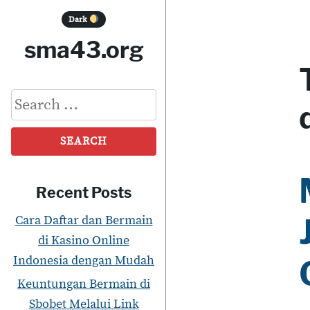
S
Dark
k
sma43.org
i
p
Search
t
for:
o
c
o
Recent Posts
n
Cara Daftar dan Bermain
t
di Kasino Online
e
Indonesia dengan Mudah
n
Keuntungan Bermain di
t
Sbobet Melalui Link