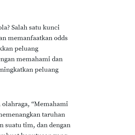
la? Salah satu kunci
gan memanfaatkan odds
kkan peluang
Dengan memahami dan
eningkatkan peluang
n olahraga, “Memahami
m memenangkan taruhan
 suatu tim, dan dengan