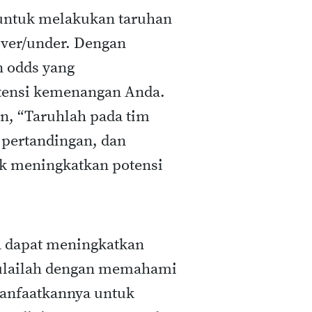
 untuk melakukan taruhan
 over/under. Dengan
 odds yang
tensi kemenangan Anda.
n, “Taruhlah pada tim
pertandingan, dan
k meningkatkan potensi
 dapat meningkatkan
ulailah dengan memahami
manfaatkannya untuk