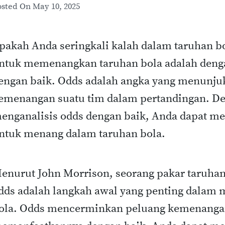
osted On
May 10, 2025
pakah Anda seringkali kalah dalam taruhan bo
ntuk memenangkan taruhan bola adalah den
engan baik. Odds adalah angka yang menunju
emenangan suatu tim dalam pertandingan. 
enganalisis odds dengan baik, Anda dapat m
ntuk menang dalam taruhan bola.
enurut John Morrison, seorang pakar taruha
dds adalah langkah awal yang penting dala
ola. Odds mencerminkan peluang kemenangan