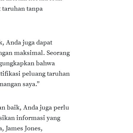
 taruhan tanpa
k, Anda juga dapat
gan maksimal. Seorang
engungkapkan bahwa
ifikasi peluang taruhan
nangan saya.”
 baik, Anda juga perlu
ikan informasi yang
a, James Jones,