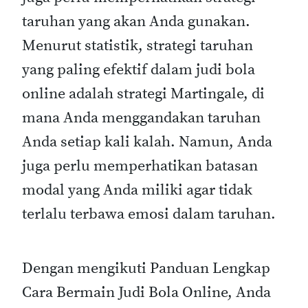
taruhan yang akan Anda gunakan.
Menurut statistik, strategi taruhan
yang paling efektif dalam judi bola
online adalah strategi Martingale, di
mana Anda menggandakan taruhan
Anda setiap kali kalah. Namun, Anda
juga perlu memperhatikan batasan
modal yang Anda miliki agar tidak
terlalu terbawa emosi dalam taruhan.
Dengan mengikuti Panduan Lengkap
Cara Bermain Judi Bola Online, Anda