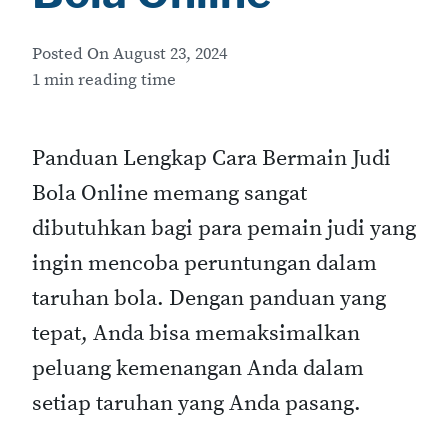
Posted On
August 23, 2024
1 min reading time
Panduan Lengkap Cara Bermain Judi
Bola Online memang sangat
dibutuhkan bagi para pemain judi yang
ingin mencoba peruntungan dalam
taruhan bola. Dengan panduan yang
tepat, Anda bisa memaksimalkan
peluang kemenangan Anda dalam
setiap taruhan yang Anda pasang.