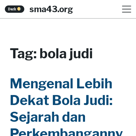
S
sma43.org
Dark
k
i
p
t
Tag:
bola judi
o
c
o
Mengenal Lebih
n
Dekat Bola Judi:
t
e
Sejarah dan
n
Perkembanganny
t