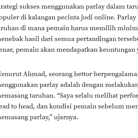
trategi sukses menggunakan parlay dalam tar
opuler di kalangan pecinta judi online. Parlay 
aruhan di mana pemain harus memilih minima
enebak hasil dari semua pertandingan terseb
enar, pemain akan mendapatkan keuntungan y
enurut Ahmad, seorang bettor berpengalaman,
enggunakan parlay adalah dengan melakukan
emasang taruhan. “Saya selalu melihat perfor
ead to head, dan kondisi pemain sebelum m
emasang parlay,” ujarnya.