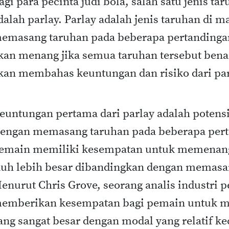
agi para pecinta judi bola, salah satu jenis t
dalah parlay. Parlay adalah jenis taruhan di 
emasang taruhan pada beberapa pertandingan
kan menang jika semua taruhan tersebut benar.
kan membahas keuntungan dan risiko dari par
euntungan pertama dari parlay adalah potens
engan memasang taruhan pada beberapa perta
emain memiliki kesempatan untuk memenang
auh lebih besar dibandingkan dengan memasan
enurut Chris Grove, seorang analis industri p
emberikan kesempatan bagi pemain untuk 
ang sangat besar dengan modal yang relatif kec