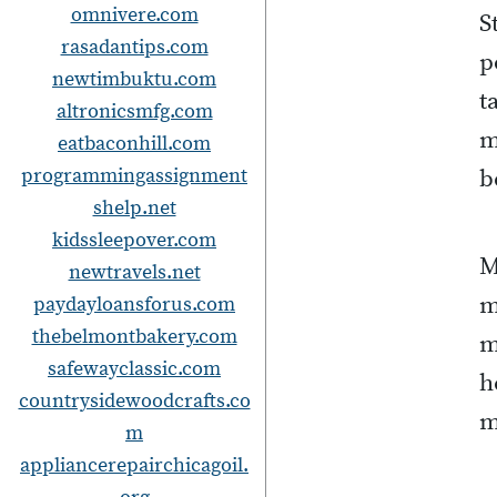
omnivere.com
S
rasadantips.com
p
newtimbuktu.com
t
altronicsmfg.com
m
eatbaconhill.com
programmingassignment
b
shelp.net
kidssleepover.com
M
newtravels.net
m
paydayloansforus.com
thebelmontbakery.com
m
safewayclassic.com
h
countrysidewoodcrafts.co
m
m
appliancerepairchicagoil.