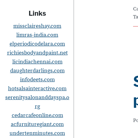
C
Links
T
missclaireshay.com
limras-india.com
elperiodicodelara.com
richiesbodyandpaint.net
licindiachennai.com
daughterdarlings.com
infodeets.com
hotsalsainteractive.com
serenitysalonanddayspa.o
rg
cedarcafeonline.com
P
acfurnituregiant.com
undertenminutes.com