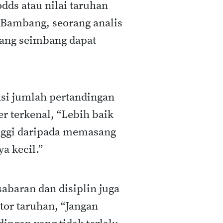
dds atau nilai taruhan
t Bambang, seorang analis
yang seimbang dapat
asi jumlah pertandingan
er terkenal, “Lebih baik
inggi daripada memasang
 kecil.”
abaran dan disiplin juga
tor taruhan, “Jangan