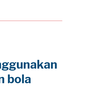
enggunakan
n bola