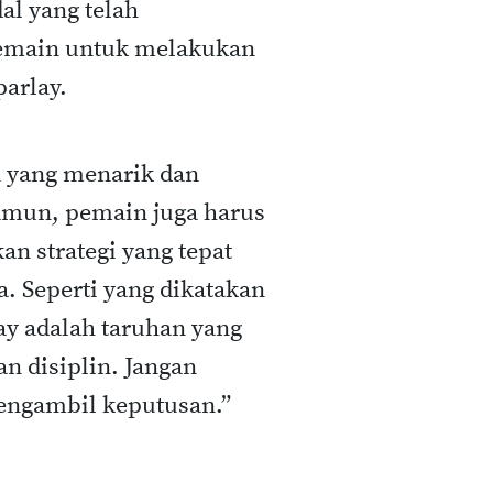
l yang telah
 pemain untuk melakukan
arlay.
n yang menarik dan
amun, pemain juga harus
n strategi yang tepat
 Seperti yang dikatakan
lay adalah taruhan yang
n disiplin. Jangan
engambil keputusan.”