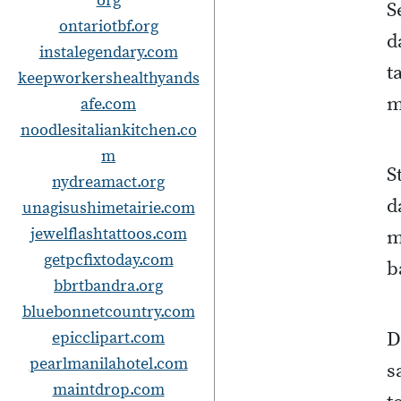
org
S
ontariotbf.org
d
instalegendary.com
t
keepworkershealthyands
m
afe.com
noodlesitaliankitchen.co
m
S
nydreamact.org
d
unagisushimetairie.com
jewelflashtattoos.com
m
getpcfixtoday.com
b
bbrtbandra.org
bluebonnetcountry.com
D
epicclipart.com
pearlmanilahotel.com
s
maintdrop.com