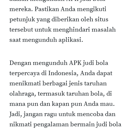
mereka. Pastikan Anda mengikuti
petunjuk yang diberikan oleh situs
tersebut untuk menghindari masalah
saat mengunduh aplikasi.
Dengan mengunduh APK judi bola
terpercaya di Indonesia, Anda dapat
menikmati berbagai jenis taruhan
olahraga, termasuk taruhan bola, di
mana pun dan kapan pun Anda mau.
Jadi, jangan ragu untuk mencoba dan
nikmati pengalaman bermain judi bola