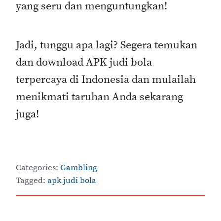
yang seru dan menguntungkan!
Jadi, tunggu apa lagi? Segera temukan
dan download APK judi bola
terpercaya di Indonesia dan mulailah
menikmati taruhan Anda sekarang
juga!
Categories:
Gambling
Tagged:
apk judi bola