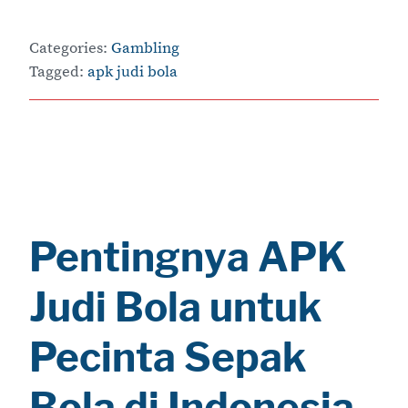
Categories:
Gambling
Tagged:
apk judi bola
Pentingnya APK
Judi Bola untuk
Pecinta Sepak
Bola di Indonesia