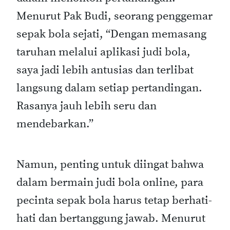
Menurut Pak Budi, seorang penggemar
sepak bola sejati, “Dengan memasang
taruhan melalui aplikasi judi bola,
saya jadi lebih antusias dan terlibat
langsung dalam setiap pertandingan.
Rasanya jauh lebih seru dan
mendebarkan.”
Namun, penting untuk diingat bahwa
dalam bermain judi bola online, para
pecinta sepak bola harus tetap berhati-
hati dan bertanggung jawab. Menurut