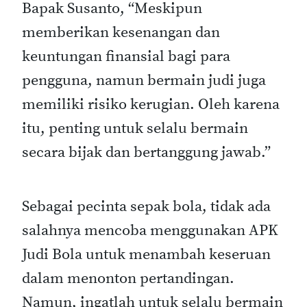
Bapak Susanto, “Meskipun
memberikan kesenangan dan
keuntungan finansial bagi para
pengguna, namun bermain judi juga
memiliki risiko kerugian. Oleh karena
itu, penting untuk selalu bermain
secara bijak dan bertanggung jawab.”
Sebagai pecinta sepak bola, tidak ada
salahnya mencoba menggunakan APK
Judi Bola untuk menambah keseruan
dalam menonton pertandingan.
Namun, ingatlah untuk selalu bermain