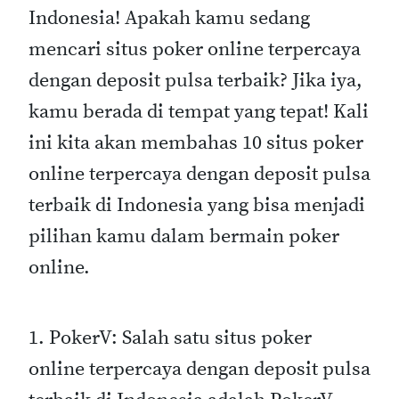
Indonesia! Apakah kamu sedang
mencari situs poker online terpercaya
dengan deposit pulsa terbaik? Jika iya,
kamu berada di tempat yang tepat! Kali
ini kita akan membahas 10 situs poker
online terpercaya dengan deposit pulsa
terbaik di Indonesia yang bisa menjadi
pilihan kamu dalam bermain poker
online.
1. PokerV: Salah satu situs poker
online terpercaya dengan deposit pulsa