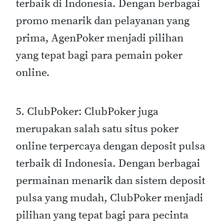
terbaik di Indonesia. Dengan berbagai
promo menarik dan pelayanan yang
prima, AgenPoker menjadi pilihan
yang tepat bagi para pemain poker
online.
5. ClubPoker: ClubPoker juga
merupakan salah satu situs poker
online terpercaya dengan deposit pulsa
terbaik di Indonesia. Dengan berbagai
permainan menarik dan sistem deposit
pulsa yang mudah, ClubPoker menjadi
pilihan yang tepat bagi para pecinta