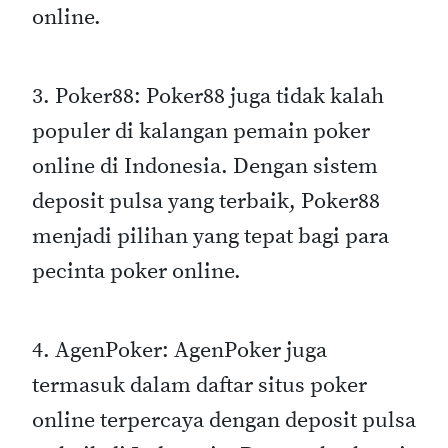
online.
3. Poker88: Poker88 juga tidak kalah
populer di kalangan pemain poker
online di Indonesia. Dengan sistem
deposit pulsa yang terbaik, Poker88
menjadi pilihan yang tepat bagi para
pecinta poker online.
4. AgenPoker: AgenPoker juga
termasuk dalam daftar situs poker
online terpercaya dengan deposit pulsa