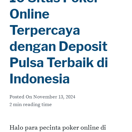
Online
Terpercaya
dengan Deposit
Pulsa Terbaik di
Indonesia
Posted On
November 13, 2024
2 min reading time
Halo para pecinta poker online di