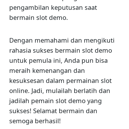
pengambilan keputusan saat
bermain slot demo.
Dengan memahami dan mengikuti
rahasia sukses bermain slot demo
untuk pemula ini, Anda pun bisa
meraih kemenangan dan
kesuksesan dalam permainan slot
online. Jadi, mulailah berlatih dan
jadilah pemain slot demo yang
sukses! Selamat bermain dan
semoga berhasil!