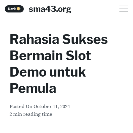
S
sma43.org
Dark
k
i
Rahasia Sukses
p
t
Bermain Slot
o
c
Demo untuk
o
Pemula
n
t
Posted On
October 11, 2024
e
2 min reading time
n
t