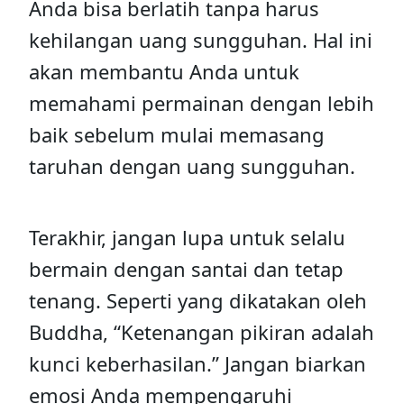
Anda bisa berlatih tanpa harus
kehilangan uang sungguhan. Hal ini
akan membantu Anda untuk
memahami permainan dengan lebih
baik sebelum mulai memasang
taruhan dengan uang sungguhan.
Terakhir, jangan lupa untuk selalu
bermain dengan santai dan tetap
tenang. Seperti yang dikatakan oleh
Buddha, “Ketenangan pikiran adalah
kunci keberhasilan.” Jangan biarkan
emosi Anda mempengaruhi