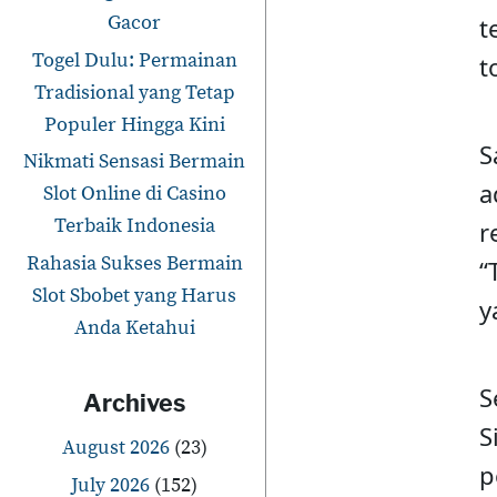
Gacor
t
Togel Dulu: Permainan
t
Tradisional yang Tetap
Populer Hingga Kini
S
Nikmati Sensasi Bermain
a
Slot Online di Casino
Terbaik Indonesia
r
Rahasia Sukses Bermain
“
Slot Sbobet yang Harus
y
Anda Ketahui
S
Archives
S
August 2026
(23)
p
July 2026
(152)