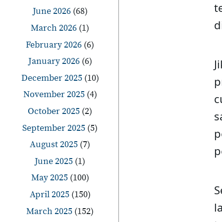
t
June 2026
(68)
d
March 2026
(1)
February 2026
(6)
January 2026
(6)
J
December 2025
(10)
p
November 2025
(4)
c
October 2025
(2)
s
September 2025
(5)
p
August 2025
(7)
p
June 2025
(1)
May 2025
(100)
S
April 2025
(150)
l
March 2025
(152)