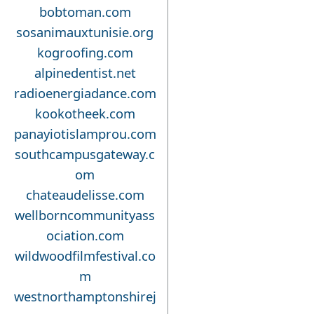
bobtoman.com
sosanimauxtunisie.org
kogroofing.com
alpinedentist.net
radioenergiadance.com
kookotheek.com
panayiotislamprou.com
southcampusgateway.c
om
chateaudelisse.com
wellborncommunityass
ociation.com
wildwoodfilmfestival.co
m
westnorthamptonshirej