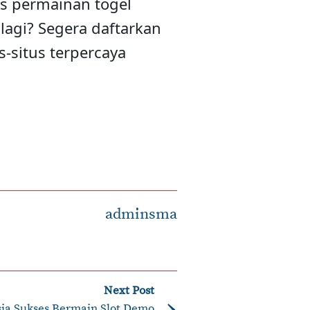
is permainan togel
agi? Segera daftarkan
s-situs terpercaya
adminsma
Next Post
›
ia Sukses Bermain Slot Demo