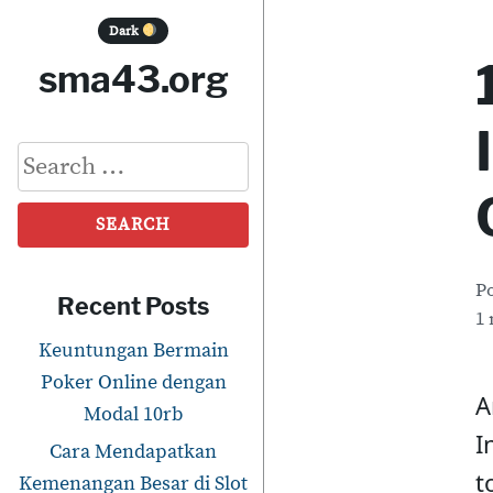
S
Dark
k
sma43.org
i
p
Search
t
for:
o
c
o
P
Recent Posts
1 
n
Keuntungan Bermain
t
Poker Online dengan
e
A
Modal 10rb
n
I
Cara Mendapatkan
t
t
Kemenangan Besar di Slot