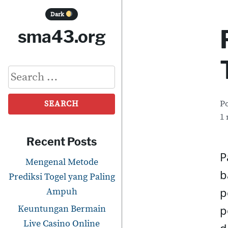
S
Dark
k
sma43.org
i
p
Search
t
for:
o
P
c
1 
o
Recent Posts
n
P
Mengenal Metode
t
b
Prediksi Togel yang Paling
e
p
Ampuh
n
p
Keuntungan Bermain
t
Live Casino Online