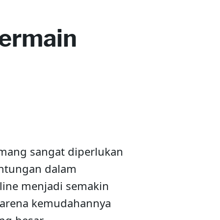
ermain
mang sangat diperlukan
untungan dalam
nline menjadi semakin
 karena kemudahannya