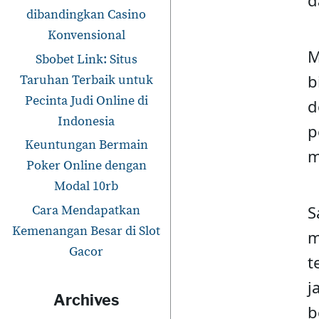
d
dibandingkan Casino
Konvensional
M
Sbobet Link: Situs
b
Taruhan Terbaik untuk
Pecinta Judi Online di
d
Indonesia
p
Keuntungan Bermain
m
Poker Online dengan
Modal 10rb
S
Cara Mendapatkan
Kemenangan Besar di Slot
m
Gacor
t
j
Archives
b