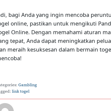
adi, bagi Anda yang ingin mencoba perun
ogel online, pastikan untuk mengikuti Pa
ogel Online. Dengan memahami aturan mai
ang tepat, Anda dapat meningkatkan pel
an meraih kesuksesan dalam bermain togel
encoba!
ategories:
Gambling
agged:
link togel