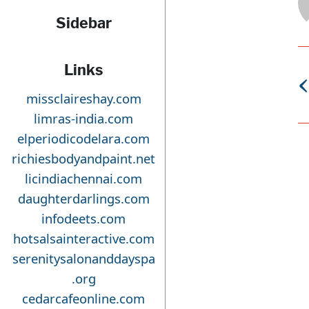
Sidebar
Links
‹
n
missclaireshay.com
limras-india.com
elperiodicodelara.com
richiesbodyandpaint.net
licindiachennai.com
daughterdarlings.com
infodeets.com
hotsalsainteractive.com
serenitysalonanddayspa
.org
cedarcafeonline.com