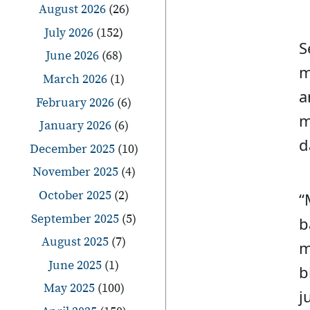
August 2026
(26)
July 2026
(152)
S
June 2026
(68)
m
March 2026
(1)
a
February 2026
(6)
m
January 2026
(6)
d
December 2025
(10)
November 2025
(4)
October 2025
(2)
“
September 2025
(5)
b
August 2025
(7)
m
June 2025
(1)
b
May 2025
(100)
j