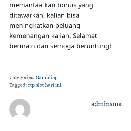
memanfaatkan bonus yang
ditawarkan, kalian bisa
meningkatkan peluang
kemenangan kalian. Selamat
bermain dan semoga beruntung!
Categories:
Gambling
Tagged:
rtp slot hari ini
adminsma