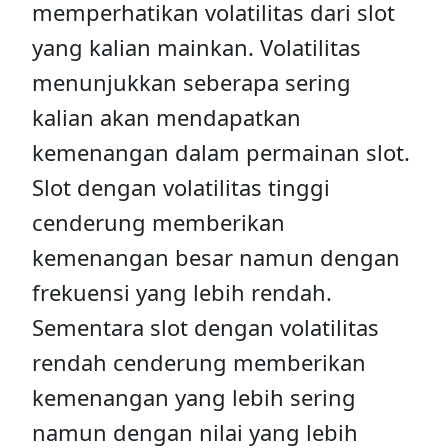
memperhatikan volatilitas dari slot
yang kalian mainkan. Volatilitas
menunjukkan seberapa sering
kalian akan mendapatkan
kemenangan dalam permainan slot.
Slot dengan volatilitas tinggi
cenderung memberikan
kemenangan besar namun dengan
frekuensi yang lebih rendah.
Sementara slot dengan volatilitas
rendah cenderung memberikan
kemenangan yang lebih sering
namun dengan nilai yang lebih