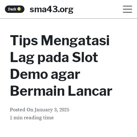
S
sma43.org
Dark
k
i
Tips Mengatasi
p
t
Lag pada Slot
o
c
Demo agar
o
Bermain Lancar
n
t
Posted On
January 3, 2025
e
1 min reading time
n
t