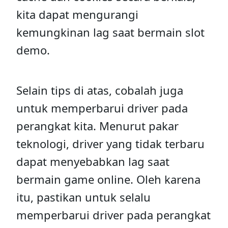
kita dapat mengurangi
kemungkinan lag saat bermain slot
demo.
Selain tips di atas, cobalah juga
untuk memperbarui driver pada
perangkat kita. Menurut pakar
teknologi, driver yang tidak terbaru
dapat menyebabkan lag saat
bermain game online. Oleh karena
itu, pastikan untuk selalu
memperbarui driver pada perangkat