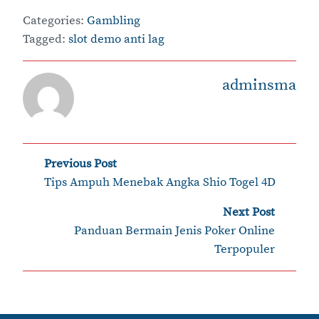
Categories:
Gambling
Tagged:
slot demo anti lag
adminsma
‹
Post
Previous Post
Tips Ampuh Menebak Angka Shio Togel 4D
navigation
Next Post
›
Panduan Bermain Jenis Poker Online
Terpopuler