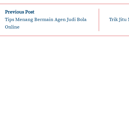
Post
Previous Post
Tips Menang Bermain Agen Judi Bola
Trik Jit
avigation
Online