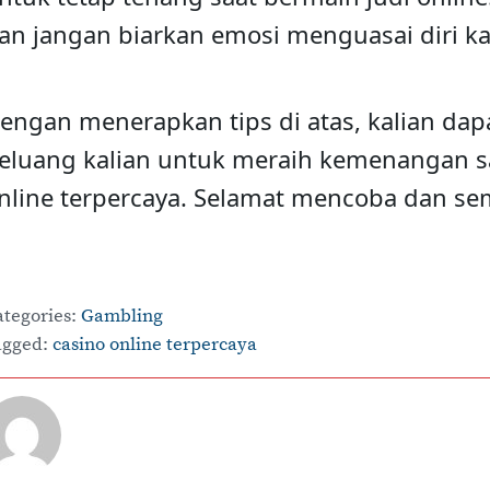
an jangan biarkan emosi menguasai diri kal
engan menerapkan tips di atas, kalian da
eluang kalian untuk meraih kemenangan sa
nline terpercaya. Selamat mencoba dan se
ategories:
Gambling
agged:
casino online terpercaya