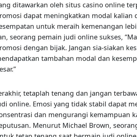
ang ditawarkan oleh situs casino online te
romosi dapat meningkatkan modal kalian
esempatan untuk meraih kemenangan lebih
an, seorang pemain judi online sukses, “
romosi dengan bijak. Jangan sia-siakan k
endapatkan tambahan modal dan kesemp
esar.”
erakhir, tetaplah tenang dan jangan terba
udi online. Emosi yang tidak stabil dapat
onsentrasi dan mengurangi kemampuan k
eputusan. Menurut Michael Brown, seorang
ntuk tetap tenang saat bermain judi online