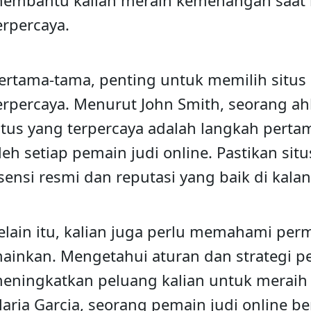
embantu kalian meraih kemenangan saat b
erpercaya.
ertama-tama, penting untuk memilih situs 
erpercaya. Menurut John Smith, seorang ahli
itus yang terpercaya adalah langkah perta
leh setiap pemain judi online. Pastikan sit
isensi resmi dan reputasi yang baik di kala
elain itu, kalian juga perlu memahami per
ainkan. Mengetahui aturan dan strategi p
eningkatkan peluang kalian untuk merai
aria Garcia, seorang pemain judi online 