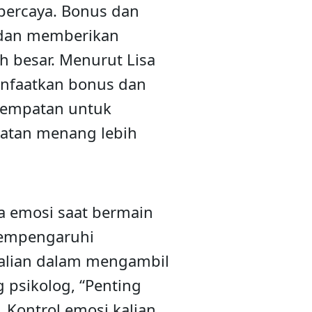
rpercaya. Bonus dan
 dan memberikan
 besar. Menurut Lisa
Manfaatkan bonus dan
esempatan untuk
atan menang lebih
wa emosi saat bermain
 mempengaruhi
alian dalam mengambil
 psikolog, “Penting
. Kontrol emosi kalian