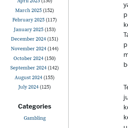
April 2025
(150)
y
March 2025
(152)
p
February 2025
(117)
k
January 2025
(153)
T
December 2024
(151)
p
November 2024
(144)
m
October 2024
(150)
b
September 2024
(142)
August 2024
(155)
T
July 2024
(125)
j
Categories
k
k
Gambling
u