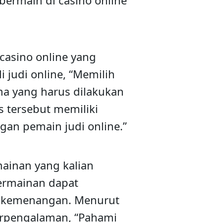
ermain di casino online
casino online yang
 judi online, “Memilih
ma yang harus dilakukan
us tersebut memiliki
ngan pemain judi online.”
mainan yang kalian
ermainan dapat
h kemenangan. Menurut
berpengalaman, “Pahami