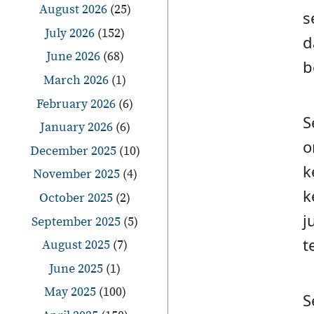
August 2026
(25)
s
July 2026
(152)
d
June 2026
(68)
b
March 2026
(1)
February 2026
(6)
S
January 2026
(6)
o
December 2025
(10)
k
November 2025
(4)
k
October 2025
(2)
j
September 2025
(5)
t
August 2025
(7)
June 2025
(1)
May 2025
(100)
S