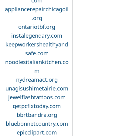
com
appliancerepairchicagoil
.org
ontariotbf.org
instalegendary.com
keepworkershealthyand
safe.com
noodlesitaliankitchen.co
m
nydreamact.org
unagisushimetairie.com
jewelflashtattoos.com
getpcfixtoday.com
bbrtbandra.org
bluebonnetcountry.com
epicclipart.com