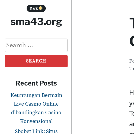
S
Dark
k
sma43.org
i
p
Search
t
for:
o
P
c
2 
o
Recent Posts
n
H
Keuntungan Bermain
t
y
Live Casino Online
e
T
dibandingkan Casino
n
Konvensional
a
t
Sbobet Link: Situs