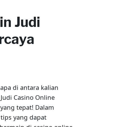
n Judi
rcaya
iapa di antara kalian
Judi Casino Online
t yang tepat! Dalam
 tips yang dapat