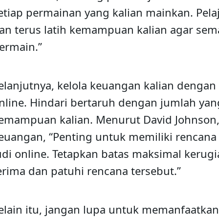
etiap permainan yang kalian mainkan. Pelaja
an terus latih kemampuan kalian agar sem
ermain.”
elanjutnya, kelola keuangan kalian dengan 
nline. Hindari bertaruh dengan jumlah yan
emampuan kalian. Menurut David Johnson,
euangan, “Penting untuk memiliki rencana
udi online. Tetapkan batas maksimal kerugi
erima dan patuhi rencana tersebut.”
elain itu, jangan lupa untuk memanfaatka