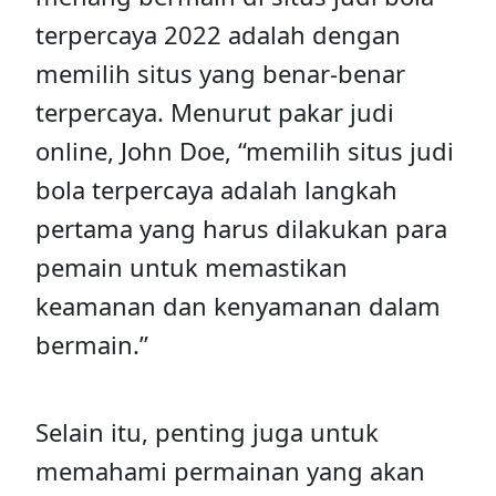
terpercaya 2022 adalah dengan
memilih situs yang benar-benar
terpercaya. Menurut pakar judi
online, John Doe, “memilih situs judi
bola terpercaya adalah langkah
pertama yang harus dilakukan para
pemain untuk memastikan
keamanan dan kenyamanan dalam
bermain.”
Selain itu, penting juga untuk
memahami permainan yang akan