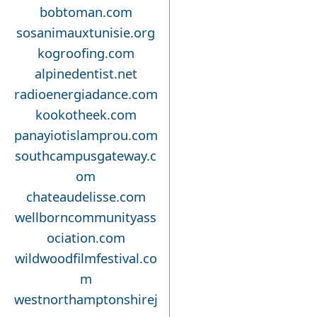
bobtoman.com
sosanimauxtunisie.org
kogroofing.com
alpinedentist.net
radioenergiadance.com
kookotheek.com
panayiotislamprou.com
southcampusgateway.c
om
chateaudelisse.com
wellborncommunityass
ociation.com
wildwoodfilmfestival.co
m
westnorthamptonshirej