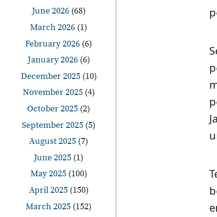
p
June 2026
(68)
March 2026
(1)
February 2026
(6)
S
January 2026
(6)
p
December 2025
(10)
m
November 2025
(4)
p
October 2025
(2)
J
September 2025
(5)
u
August 2025
(7)
June 2025
(1)
T
May 2025
(100)
b
April 2025
(150)
e
March 2025
(152)