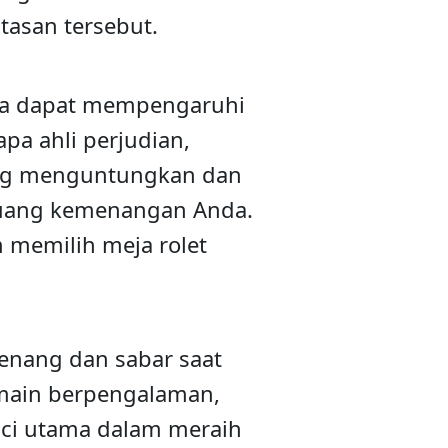
tasan tersebut.
juga dapat mempengaruhi
a ahli perjudian,
ang menguntungkan dan
luang kemenangan Anda.
m memilih meja rolet
 tenang dan sabar saat
emain berpengalaman,
nci utama dalam meraih