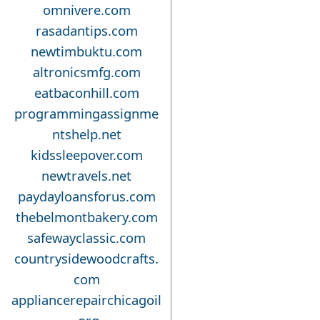
omnivere.com
rasadantips.com
newtimbuktu.com
altronicsmfg.com
eatbaconhill.com
programmingassignme
ntshelp.net
kidssleepover.com
newtravels.net
paydayloansforus.com
thebelmontbakery.com
safewayclassic.com
countrysidewoodcrafts.
com
appliancerepairchicagoil