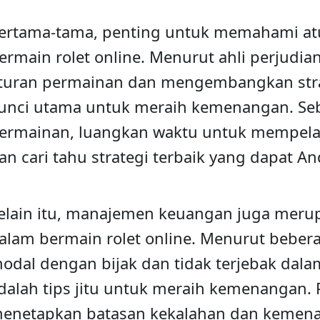
ertama-tama, penting untuk memahami atu
ermain rolet online. Menurut ahli perjudi
turan permainan dan mengembangkan strat
unci utama untuk meraih kemenangan. S
ermainan, luangkan waktu untuk mempelaja
an cari tahu strategi terbaik yang dapat A
elain itu, manajemen keuangan juga meru
alam bermain rolet online. Menurut bebe
odal dengan bijak dan tidak terjebak dal
dalah tips jitu untuk meraih kemenangan. 
enetapkan batasan kekalahan dan kemen