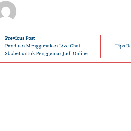
Post
Previous Post
Panduan Menggunakan Live Chat
Tips B
avigation
Sbobet untuk Penggemar Judi Online