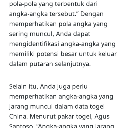
pola-pola yang terbentuk dari
angka-angka tersebut.” Dengan
memperhatikan pola angka yang
sering muncul, Anda dapat
mengidentifikasi angka-angka yang
memiliki potensi besar untuk keluar
dalam putaran selanjutnya.
Selain itu, Anda juga perlu
memperhatikan angka-angka yang
jarang muncul dalam data togel
China. Menurut pakar togel, Agus
Santoso, “Angka-angka yang jarang