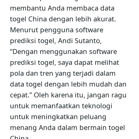
membantu Anda membaca data
togel China dengan lebih akurat.
Menurut pengguna software
prediksi togel, Andi Sutanto,
“Dengan menggunakan software
prediksi togel, saya dapat melihat
pola dan tren yang terjadi dalam
data togel dengan lebih mudah dan
cepat.” Oleh karena itu, jangan ragu
untuk memanfaatkan teknologi
untuk meningkatkan peluang
menang Anda dalam bermain togel
China.