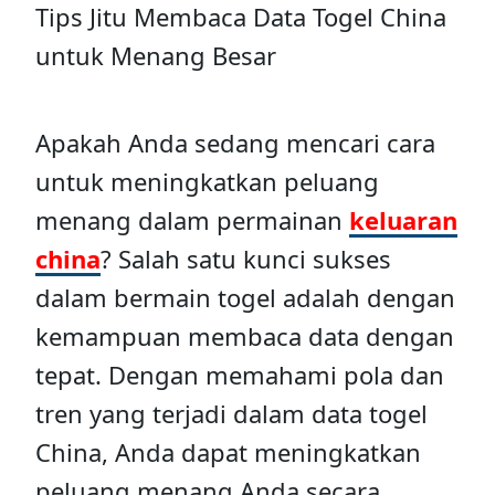
Tips Jitu Membaca Data Togel China
untuk Menang Besar
Apakah Anda sedang mencari cara
untuk meningkatkan peluang
menang dalam permainan
keluaran
china
? Salah satu kunci sukses
dalam bermain togel adalah dengan
kemampuan membaca data dengan
tepat. Dengan memahami pola dan
tren yang terjadi dalam data togel
China, Anda dapat meningkatkan
peluang menang Anda secara