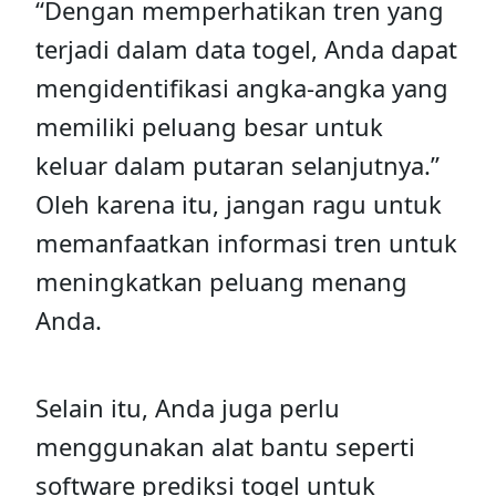
“Dengan memperhatikan tren yang
terjadi dalam data togel, Anda dapat
mengidentifikasi angka-angka yang
memiliki peluang besar untuk
keluar dalam putaran selanjutnya.”
Oleh karena itu, jangan ragu untuk
memanfaatkan informasi tren untuk
meningkatkan peluang menang
Anda.
Selain itu, Anda juga perlu
menggunakan alat bantu seperti
software prediksi togel untuk