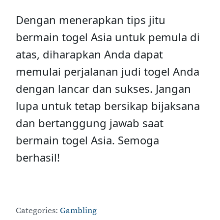
Dengan menerapkan tips jitu
bermain togel Asia untuk pemula di
atas, diharapkan Anda dapat
memulai perjalanan judi togel Anda
dengan lancar dan sukses. Jangan
lupa untuk tetap bersikap bijaksana
dan bertanggung jawab saat
bermain togel Asia. Semoga
berhasil!
Categories:
Gambling