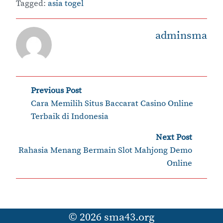
Tagged:
asia togel
adminsma
Post
Previous Post
‹
Cara Memilih Situs Baccarat Casino Online
navigation
Terbaik di Indonesia
Next Post
›
Rahasia Menang Bermain Slot Mahjong Demo
Online
© 2026
sma43.org