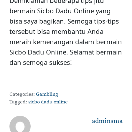
Demikianlah beberapa tips jitu
bermain Sicbo Dadu Online yang
bisa saya bagikan. Semoga tips-tips
tersebut bisa membantu Anda
meraih kemenangan dalam bermain
Sicbo Dadu Online. Selamat bermain
dan semoga sukses!
Categories:
Gambling
Tagged:
sicbo dadu online
adminsma