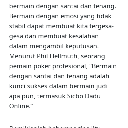
bermain dengan santai dan tenang.
Bermain dengan emosi yang tidak
stabil dapat membuat kita tergesa-
gesa dan membuat kesalahan
dalam mengambil keputusan.
Menurut Phil Hellmuth, seorang
pemain poker profesional, “Bermain
dengan santai dan tenang adalah
kunci sukses dalam bermain judi
apa pun, termasuk Sicbo Dadu
Online.”