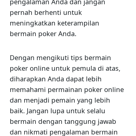
pengalaman Anda dan jangan
pernah berhenti untuk
meningkatkan keterampilan
bermain poker Anda.
Dengan mengikuti tips bermain
poker online untuk pemula di atas,
diharapkan Anda dapat lebih
memahami permainan poker online
dan menjadi pemain yang lebih
baik. Jangan lupa untuk selalu
bermain dengan tanggung jawab
dan nikmati pengalaman bermain