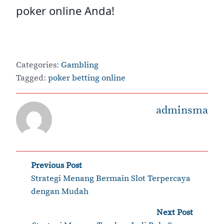
poker online Anda!
Categories:
Gambling
Tagged:
poker betting online
adminsma
Post
Previous Post
‹
Strategi Menang Bermain Slot Terpercaya
navigation
dengan Mudah
Next Post