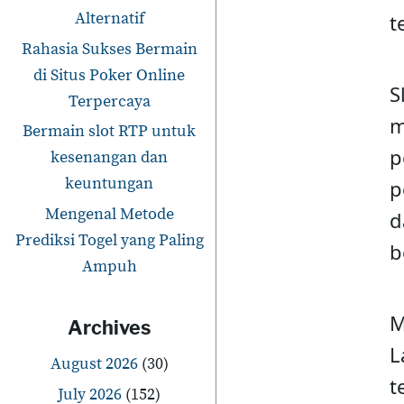
Alternatif
t
Rahasia Sukses Bermain
di Situs Poker Online
S
Terpercaya
m
Bermain slot RTP untuk
p
kesenangan dan
keuntungan
p
Mengenal Metode
d
Prediksi Togel yang Paling
b
Ampuh
M
Archives
L
August 2026
(30)
t
July 2026
(152)