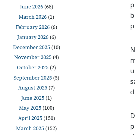
p
June 2026
(68)
b
March 2026
(1)
p
February 2026
(6)
January 2026
(6)
December 2025
(10)
N
November 2025
(4)
m
October 2025
(2)
u
September 2025
(5)
s
August 2025
(7)
d
June 2025
(1)
May 2025
(100)
D
April 2025
(150)
p
March 2025
(152)