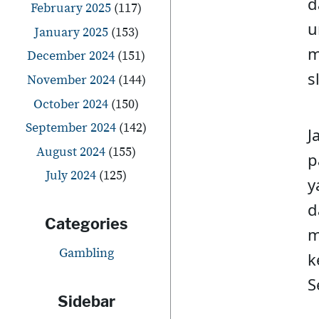
d
February 2025
(117)
u
January 2025
(153)
m
December 2024
(151)
s
November 2024
(144)
October 2024
(150)
September 2024
(142)
J
August 2024
(155)
p
July 2024
(125)
y
d
Categories
m
Gambling
k
S
Sidebar