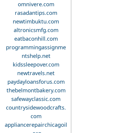
omnivere.com
rasadantips.com
newtimbuktu.com
altronicsmfg.com
eatbaconhill.com
programmingassignme
ntshelp.net
kidssleepover.com
newtravels.net
paydayloansforus.com
thebelmontbakery.com
safewayclassic.com
countrysidewoodcrafts.
com
appliancerepairchicagoil