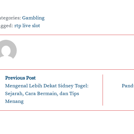
ategories:
Gambling
agged:
rtp live slot
Post
Previous Post
Mengenal Lebih Dekat Sidney Togel:
Pand
avigation
Sejarah, Cara Bermain, dan Tips
Menang