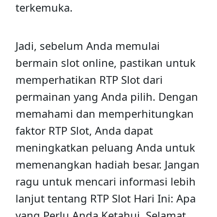
terkemuka.
Jadi, sebelum Anda memulai
bermain slot online, pastikan untuk
memperhatikan RTP Slot dari
permainan yang Anda pilih. Dengan
memahami dan memperhitungkan
faktor RTP Slot, Anda dapat
meningkatkan peluang Anda untuk
memenangkan hadiah besar. Jangan
ragu untuk mencari informasi lebih
lanjut tentang RTP Slot Hari Ini: Apa
yang Perlu Anda Ketahui. Selamat