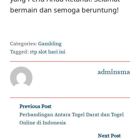
bermain dan semoga beruntung!
Categories:
Gambling
Tagged:
rtp slot hari ini
adminsma
Post
Previous Post
‹
Perbandingan Antara Togel Darat dan Togel
navigation
Online di Indonesia
Next Post