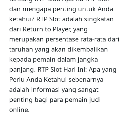
dan mengapa penting untuk Anda
ketahui? RTP Slot adalah singkatan
dari Return to Player, yang
merupakan persentase rata-rata dari
taruhan yang akan dikembalikan
kepada pemain dalam jangka
panjang. RTP Slot Hari Ini: Apa yang
Perlu Anda Ketahui sebenarnya
adalah informasi yang sangat
penting bagi para pemain judi
online.