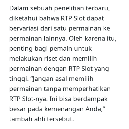
Dalam sebuah penelitian terbaru,
diketahui bahwa RTP Slot dapat
bervariasi dari satu permainan ke
permainan lainnya. Oleh karena itu,
penting bagi pemain untuk
melakukan riset dan memilih
permainan dengan RTP Slot yang
tinggi. “Jangan asal memilih
permainan tanpa memperhatikan
RTP Slot-nya. Ini bisa berdampak
besar pada kemenangan Anda,”
tambah ahli tersebut.