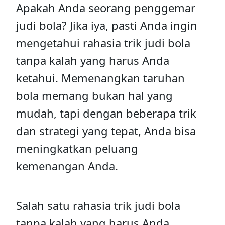
Apakah Anda seorang penggemar
judi bola? Jika iya, pasti Anda ingin
mengetahui rahasia trik judi bola
tanpa kalah yang harus Anda
ketahui. Memenangkan taruhan
bola memang bukan hal yang
mudah, tapi dengan beberapa trik
dan strategi yang tepat, Anda bisa
meningkatkan peluang
kemenangan Anda.
Salah satu rahasia trik judi bola
tanpa kalah yang harus Anda