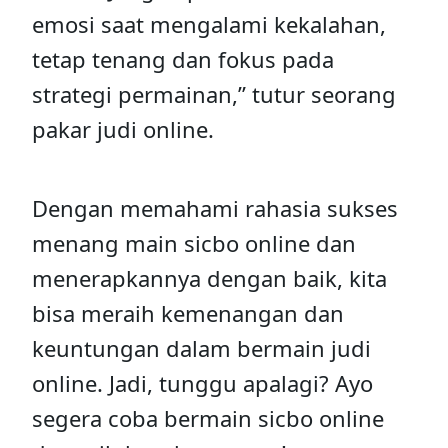
emosi saat mengalami kekalahan,
tetap tenang dan fokus pada
strategi permainan,” tutur seorang
pakar judi online.
Dengan memahami rahasia sukses
menang main sicbo online dan
menerapkannya dengan baik, kita
bisa meraih kemenangan dan
keuntungan dalam bermain judi
online. Jadi, tunggu apalagi? Ayo
segera coba bermain sicbo online