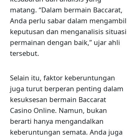
matang. “Dalam bermain Baccarat,
Anda perlu sabar dalam mengambil
keputusan dan menganalisis situasi
permainan dengan baik,” ujar ahli
tersebut.
Selain itu, faktor keberuntungan
juga turut berperan penting dalam
kesuksesan bermain Baccarat
Casino Online. Namun, bukan
berarti hanya mengandalkan
keberuntungan semata. Anda juga