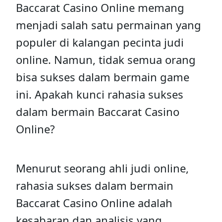
Baccarat Casino Online memang
menjadi salah satu permainan yang
populer di kalangan pecinta judi
online. Namun, tidak semua orang
bisa sukses dalam bermain game
ini. Apakah kunci rahasia sukses
dalam bermain Baccarat Casino
Online?
Menurut seorang ahli judi online,
rahasia sukses dalam bermain
Baccarat Casino Online adalah
kesabaran dan analisis yang