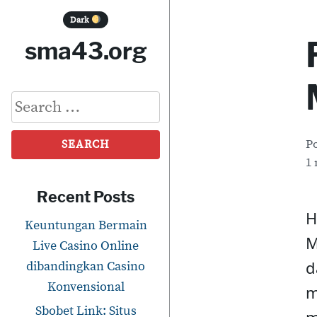
S
Dark
k
sma43.org
i
p
Search
t
for:
o
P
c
1 
o
Recent Posts
n
H
Keuntungan Bermain
t
M
Live Casino Online
e
d
dibandingkan Casino
n
Konvensional
m
t
Sbobet Link: Situs