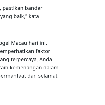
 pastikan bandar
 yang baik,” kata
ogel Macau hari ini.
emperhatikan faktor
ang terpercaya, Anda
eraih kemenangan dalam
 bermanfaat dan selamat