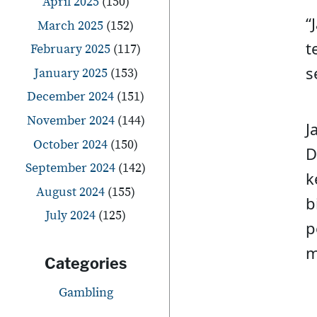
April 2025
(150)
“
March 2025
(152)
t
February 2025
(117)
s
January 2025
(153)
December 2024
(151)
November 2024
(144)
J
October 2024
(150)
D
September 2024
(142)
k
August 2024
(155)
b
July 2024
(125)
p
m
Categories
Gambling