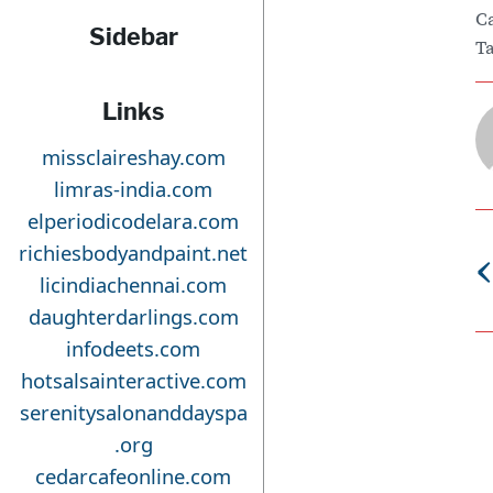
C
Sidebar
T
Links
missclaireshay.com
limras-india.com
elperiodicodelara.com
‹
richiesbodyandpaint.net
licindiachennai.com
n
daughterdarlings.com
infodeets.com
hotsalsainteractive.com
serenitysalonanddayspa
.org
cedarcafeonline.com