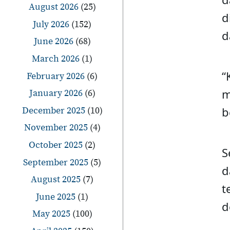
August 2026
(25)
d
July 2026
(152)
d
June 2026
(68)
March 2026
(1)
“
February 2026
(6)
m
January 2026
(6)
b
December 2025
(10)
November 2025
(4)
October 2025
(2)
S
September 2025
(5)
d
August 2025
(7)
t
June 2025
(1)
d
May 2025
(100)