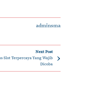
adminsma
Next Post
›
us Slot Terpercaya Yang Wajib
Dicoba