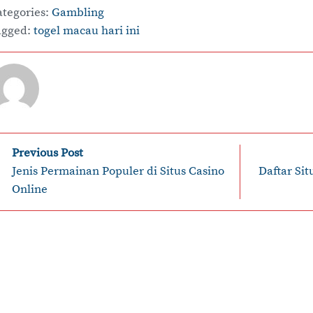
ategories:
Gambling
agged:
togel macau hari ini
Post
Previous Post
Jenis Permainan Populer di Situs Casino
Daftar Sit
avigation
Online