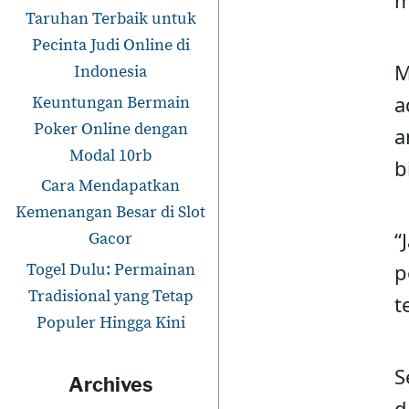
m
Taruhan Terbaik untuk
Pecinta Judi Online di
M
Indonesia
a
Keuntungan Bermain
Poker Online dengan
a
Modal 10rb
b
Cara Mendapatkan
Kemenangan Besar di Slot
“
Gacor
p
Togel Dulu: Permainan
Tradisional yang Tetap
t
Populer Hingga Kini
S
Archives
d