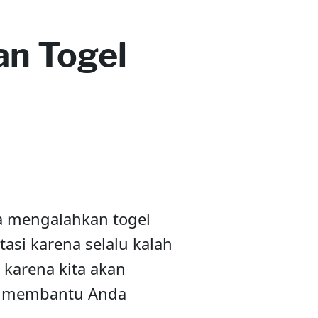
n Togel
ia mengalahkan togel
asi karena selalu kalah
 karena kita akan
sa membantu Anda