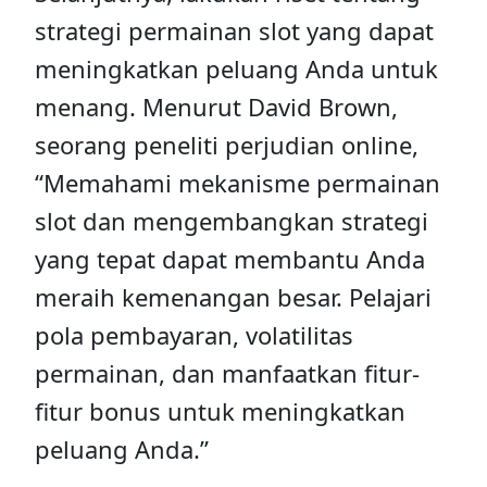
strategi permainan slot yang dapat
meningkatkan peluang Anda untuk
menang. Menurut David Brown,
seorang peneliti perjudian online,
“Memahami mekanisme permainan
slot dan mengembangkan strategi
yang tepat dapat membantu Anda
meraih kemenangan besar. Pelajari
pola pembayaran, volatilitas
permainan, dan manfaatkan fitur-
fitur bonus untuk meningkatkan
peluang Anda.”