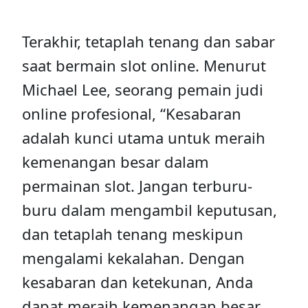
Terakhir, tetaplah tenang dan sabar
saat bermain slot online. Menurut
Michael Lee, seorang pemain judi
online profesional, “Kesabaran
adalah kunci utama untuk meraih
kemenangan besar dalam
permainan slot. Jangan terburu-
buru dalam mengambil keputusan,
dan tetaplah tenang meskipun
mengalami kekalahan. Dengan
kesabaran dan ketekunan, Anda
dapat meraih kemenangan besar