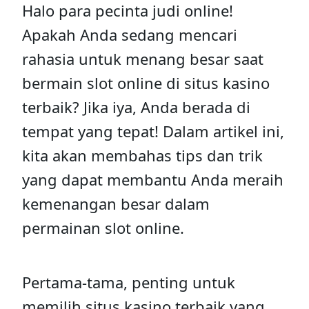
Halo para pecinta judi online!
Apakah Anda sedang mencari
rahasia untuk menang besar saat
bermain slot online di situs kasino
terbaik? Jika iya, Anda berada di
tempat yang tepat! Dalam artikel ini,
kita akan membahas tips dan trik
yang dapat membantu Anda meraih
kemenangan besar dalam
permainan slot online.
Pertama-tama, penting untuk
memilih situs kasino terbaik yang