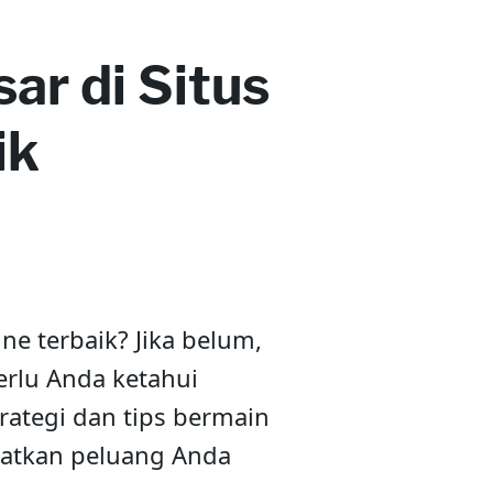
ar di Situs
ik
ne terbaik? Jika belum,
rlu Anda ketahui
ategi dan tips bermain
gkatkan peluang Anda