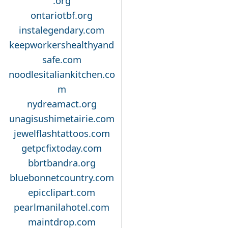
.org
ontariotbf.org
instalegendary.com
keepworkershealthyand
safe.com
noodlesitaliankitchen.co
m
nydreamact.org
unagisushimetairie.com
jewelflashtattoos.com
getpcfixtoday.com
bbrtbandra.org
bluebonnetcountry.com
epicclipart.com
pearlmanilahotel.com
maintdrop.com