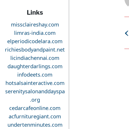
Links
missclaireshay.com
‹
limras-india.com
n
elperiodicodelara.com
richiesbodyandpaint.net
licindiachennai.com
daughterdarlings.com
infodeets.com
hotsalsainteractive.com
serenitysalonanddayspa
.org
cedarcafeonline.com
acfurnituregiant.com
undertenminutes.com