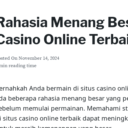
Rahasia Menang Bes
Casino Online Terba
osted On
November 14, 2024
min reading time
ernahkah Anda bermain di situs casino onli
da beberapa rahasia menang besar yang pe
ebelum memulai permainan. Memahami str
i situs casino online terbaik dapat menin