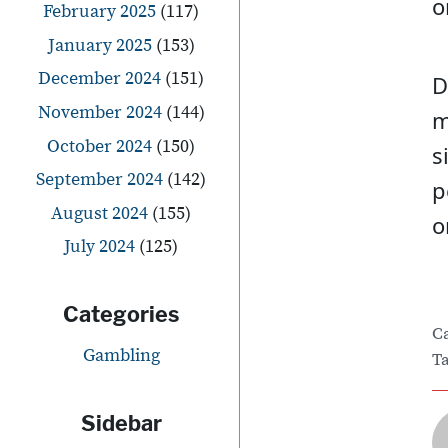
o
February 2025
(117)
January 2025
(153)
December 2024
(151)
D
November 2024
(144)
m
October 2024
(150)
s
September 2024
(142)
p
August 2024
(155)
o
July 2024
(125)
Categories
C
Gambling
T
Sidebar