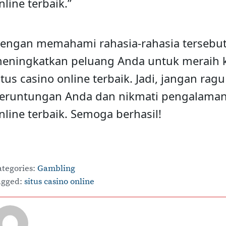
nline terbaik.”
engan memahami rahasia-rahasia tersebut
eningkatkan peluang Anda untuk meraih 
itus casino online terbaik. Jadi, jangan r
eruntungan Anda dan nikmati pengalaman 
nline terbaik. Semoga berhasil!
ategories:
Gambling
agged:
situs casino online