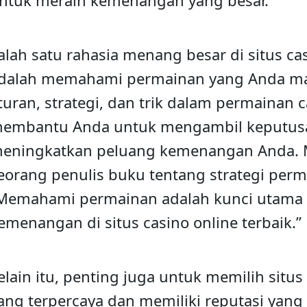
ntuk meraih kemenangan yang besar.
alah satu rahasia menang besar di situs cas
dalah memahami permainan yang Anda ma
turan, strategi, dan trik dalam permainan 
embantu Anda untuk mengambil keputusan
eningkatkan peluang kemenangan Anda. M
eorang penulis buku tentang strategi perm
Memahami permainan adalah kunci utama 
emenangan di situs casino online terbaik.”
elain itu, penting juga untuk memilih situs
ang terpercaya dan memiliki reputasi yang 