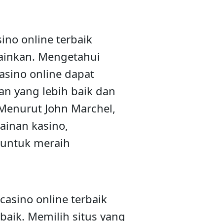
ino online terbaik
inkan. Mengetahui
casino online dapat
 yang lebih baik dan
enurut John Marchel,
ainan kasino,
untuk meraih
 casino online terbaik
baik. Memilih situs yang