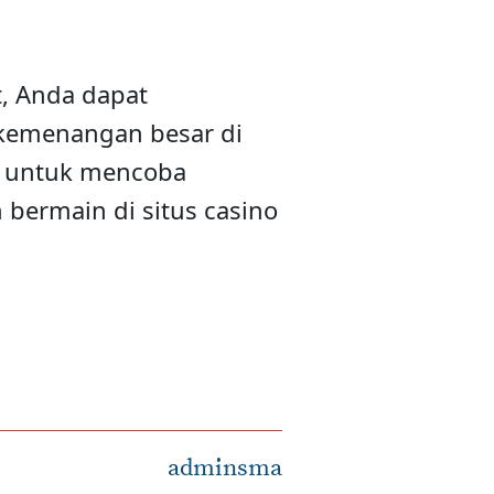
, Anda dapat
kemenangan besar di
agu untuk mencoba
bermain di situs casino
adminsma