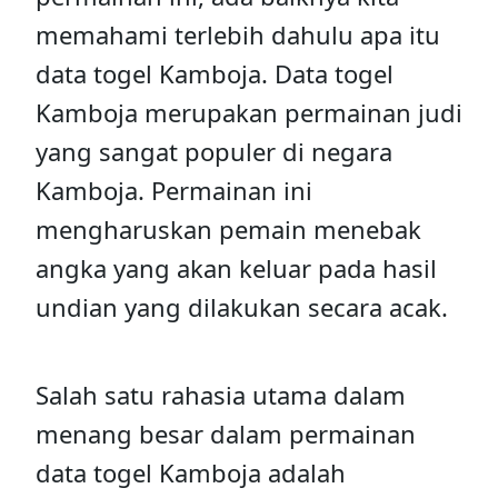
memahami terlebih dahulu apa itu
data togel Kamboja. Data togel
Kamboja merupakan permainan judi
yang sangat populer di negara
Kamboja. Permainan ini
mengharuskan pemain menebak
angka yang akan keluar pada hasil
undian yang dilakukan secara acak.
Salah satu rahasia utama dalam
menang besar dalam permainan
data togel Kamboja adalah