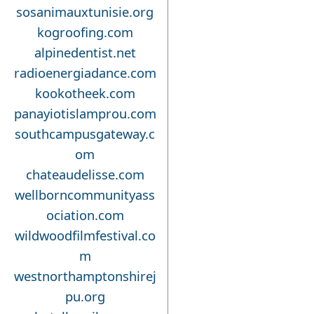
sosanimauxtunisie.org
kogroofing.com
alpinedentist.net
radioenergiadance.com
kookotheek.com
panayiotislamprou.com
southcampusgateway.c
om
chateaudelisse.com
wellborncommunityass
ociation.com
wildwoodfilmfestival.co
m
westnorthamptonshirej
pu.org