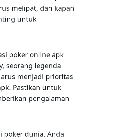
us melipat, dan kapan
nting untuk
asi poker online apk
y, seorang legenda
arus menjadi prioritas
apk. Pastikan untuk
emberikan pengalaman
li poker dunia, Anda