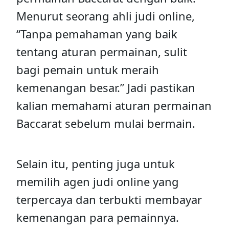
Menurut seorang ahli judi online,
“Tanpa pemahaman yang baik
tentang aturan permainan, sulit
bagi pemain untuk meraih
kemenangan besar.” Jadi pastikan
kalian memahami aturan permainan
Baccarat sebelum mulai bermain.
Selain itu, penting juga untuk
memilih agen judi online yang
terpercaya dan terbukti membayar
kemenangan para pemainnya.