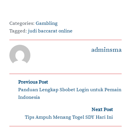
Categories:
Gambling
Tagged:
judi baccarat online
adminsma
Post
Previous Post
‹
Panduan Lengkap Sbobet Login untuk Pemain
navigation
Indonesia
›
Next Post
Tips Ampuh Menang Togel SDY Hari Ini